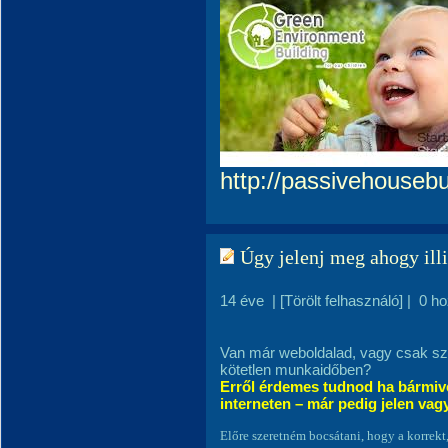
http://passivehouseb
Úgy jelenj meg ahogy ill
14 éve
|
[Törölt felhasználó]
|
0 h
Van már weboldalad, vagy csak sz
kötetlen munkaidőben?
Erről érdemes tudnod ha bármive
interneten – már pedig jelen vag
El
ő
re szeretném bocsátani, hogy a korrek