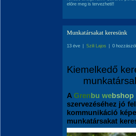
előre meg is tervezheti!!
Munkatársakat keresünk
13 éve
|
Szili Lajos
|
0 hozzászó
Kiemelkedő kere
munkatársaka
A
Gren
bu we
bshop
szervezéséhez jó fel
kommunikáció képe
munkatársakat kere