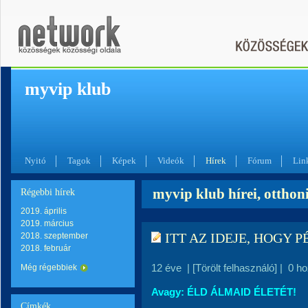
myvip klub
Nyitó
Tagok
Képek
Videók
Hírek
Fórum
Lin
myvip klub hírei, ottho
Régebbi hírek
2019. április
2019. március
ITT AZ IDEJE, HOGY 
2018. szeptember
2018. február
12 éve
|
[Törölt felhasználó]
|
0 h
Még régebbiek
Avagy: ÉLD ÁLMAID ÉLETÉT!
Címkék