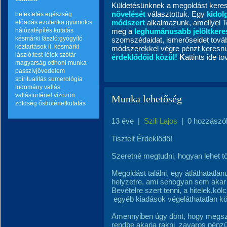
Küldetésünknek a megoldást kere
növelését
választottuk. Egy
kidol
befektetés
egészség
módszert
alkalmazunk, amellyel T
előadás
ezoterika
gyümölcs
hálózatépítés
kutatás
meg a
leghumánusabb jelöltker
késmárki lászló:gyógyító
szomszédaidat, ismerőseidet tovább
kéztartások ii.
késmárki
módszerekkel végre pénzt keresni,
lászló:test-lélek szótár
érdeklődőid közül
!
K
attints ide t
magyarság
otthoni munka
passzívjövedelem
spiritualitás
sumerológia
tudomány
vallás
vallástörténet
vízözön
Munka lehetőség
zöldség
őströténetkutatás
13 éve
|
Szili Lajos
|
0 hozzászó
Tisztelt Érdeklődő!
Szeretné megtudni, hogyan lehet tö
Megoldást találni, egy átláthatatl
helyzetre, ami sehogyan sem akar
Bevételre szert tenni, a hitelek,kö
egyéb kiadások végeláthatatlan kö
Amennyiben úgy dönt, hogy megs
rendbe akarja rakni
zavaros pénzü