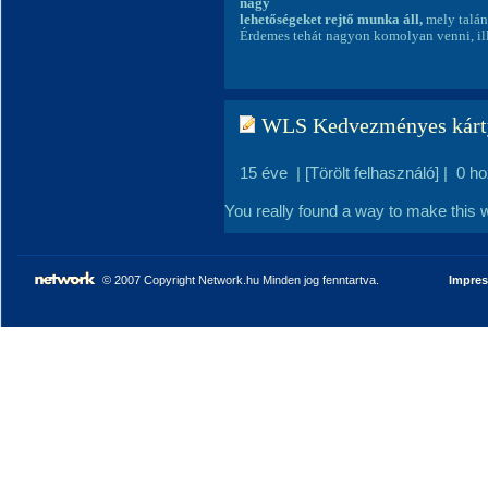
nagy
lehetőségeket rejtő
munka áll,
mely talán
Érdemes tehát nagyon komolyan venni, ill
WLS Kedvezményes kárt
15 éve
|
[Törölt felhasználó]
|
0 h
You really found a way to make this 
© 2007 Copyright Network.hu Minden jog fenntartva.
Impre