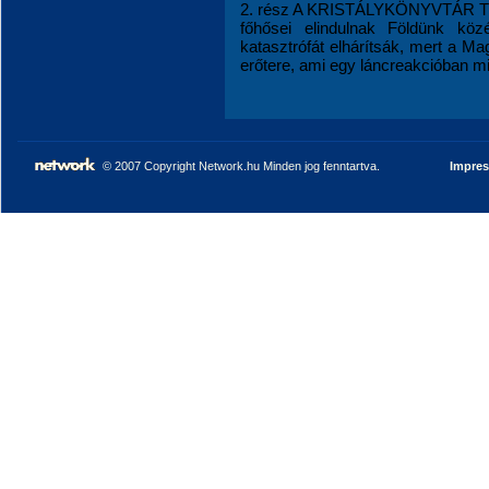
2. rész A KRISTÁLYKÖNYVTÁR TIT
főhősei elindulnak Földünk köz
katasztrófát elhárítsák, mert a M
erőtere, ami egy láncreakcióban mind
© 2007 Copyright Network.hu Minden jog fenntartva.
Impre