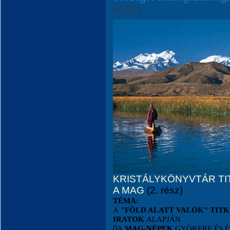
út 93.)
KRISTÁLYKÖNYVTÁR TI
A MAG
(2. rész)
TÉMA:
A
"FÖLD ALATT VALÓK" TIT
IRATOK
ALAPJÁN
0
A
MAG-NÉPEK
GYÖKERE ÉS É