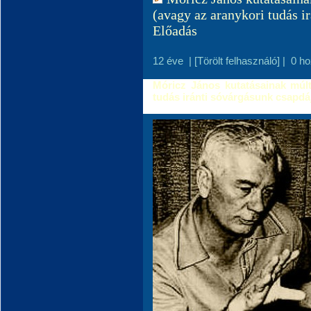
(avagy az aranykori tudás i
Előadás
12 éve
|
[Törölt felhasználó]
|
0 h
Móricz János kutatásainak múltj
tudás iránti sóvárgásunk csapdá