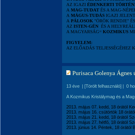
AZ IGAZI
ÉDENKERTI TÖRTÉN
A
MAG-TUDAT
ÉS A MAG-NÉP
A
MÁGUS-TUDÁS
IGAZI JELEN
A
PÁLOSOK
"ÖRÖK RENDJE" É
AZ
ISTEN-GÉN
ÉS A HELYREÁL
A MAGYARSÁG=
KOZMIKUS
MI
FIGYELEM:
AZ ELŐADÁS TELJESSÉGÉHEZ 
Purisaca Golenya Ágnes ú
13 éve
|
[Törölt felhasználó]
|
0 h
A Kozmikus Kristálymag és a Mag-n
2013. május 07. kedd, 18 órától K
2013. május 16. csütörtök 18 órátó
2013. május 21. kedd, 18 órától S
2013. május 27. hétfő, 18 órától 
2013. június 14. Péntek, 18 órától