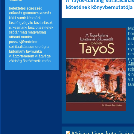
A Tayos-barlang kutatásának
kötetének könyvbemutatója
befektetés
egészség
előadás
gyümölcs
kutatás
káld-sumir
késmárki
lászló:gyógyító kéztartások
ii.
késmárki lászló:test-lélek
Mó
szótár
mag
magyarság
hon
otthoni munka
tud
passzívjövedelem
ál
spiritualitás
sumerológia
nye
tudomány
távmunka
ecu
világtörténelem
világvége
nye
zöldség
őströténetkutatás
Áll
rej
el
vis
ta
Móricz János kutatásainak