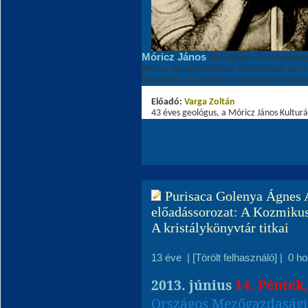
Móricz János
életútjának rövid összefog
Móricz János őstörténet-elméletének újraé
létezésére, Az ecuadori kutatások folytatás
Előadó:
Varga Zoltá
n
43 éves geológus, a Móricz János Kulturá
Purisaca Golenya Ágnes A
előadássorozat: A Kozmikus
A kristálykönyvtár titkai
13 éve
|
[Törölt felhasználó]
|
0 h
2013. június
14. Péntek
Országos Mezőgazdaság