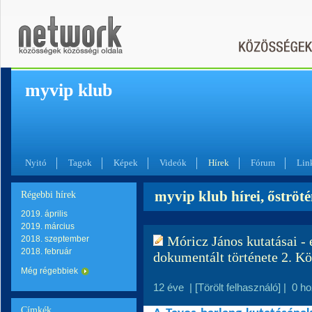
myvip klub
Nyitó
Tagok
Képek
Videók
Hírek
Fórum
Lin
myvip klub hírei, őströt
Régebbi hírek
2019. április
2019. március
Móricz János kutatásai - 
2018. szeptember
2018. február
dokumentált története 2. K
Még régebbiek
12 éve
|
[Törölt felhasználó]
|
0 h
Címkék