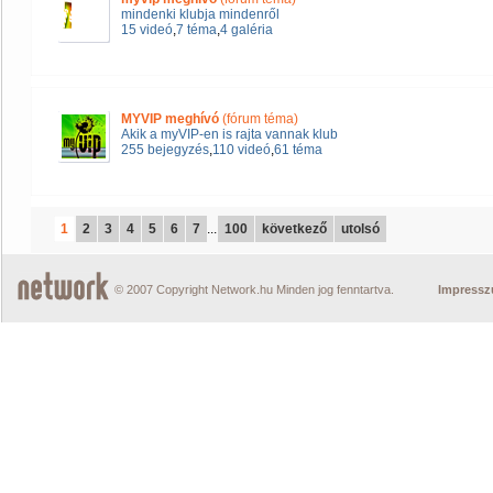
mindenki klubja mindenről
15 videó
,
7 téma
,
4 galéria
MYVIP meghívó
(fórum téma)
Akik a myVIP-en is rajta vannak klub
255 bejegyzés
,
110 videó
,
61 téma
1
2
3
4
5
6
7
...
100
következő
utolsó
© 2007 Copyright Network.hu Minden jog fenntartva.
Impress