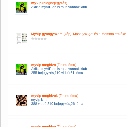
myVip
(blogbejegyzés)
Akik a myVIP-en is rajta vannak klub
MyVip gyongyszem
(kép)
,
Mosolysziget és a Mommo emléke
myvip meghivó
(fórum téma)
Akik a myVIP-en is rajta vannak klub
255 bejegyzés
,
110 videó
,
61 téma
myvip meghívok
(fórum téma)
myvip klub
388 videó
,
210 bejegyzés
,
26 téma
myvip meghivó
(fórum téma)