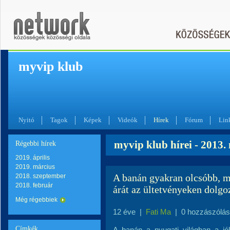
myvip klub
Nyitó
Tagok
Képek
Videók
Hírek
Fórum
Lin
myvip klub hírei - 2013
Régebbi hírek
2019. április
2019. március
A banán gyakran olcsóbb, m
2018. szeptember
2018. február
árát az ültetvényeken dolgo
Még régebbiek
12 éve
|
Fati Ma
|
0 hozzászólás
Címkék
A banán a nyugati világban a jó