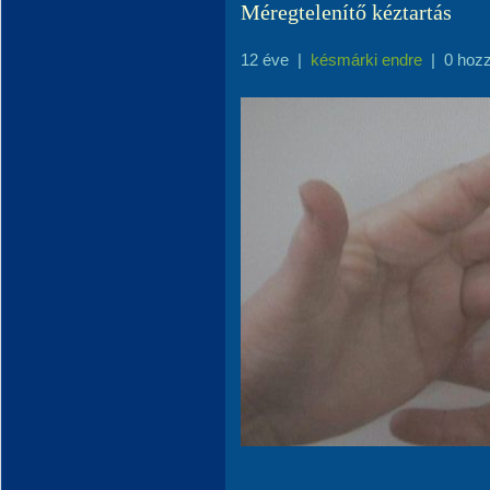
Méregtelenítő kéztartás
12 éve
|
késmárki endre
|
0 hoz