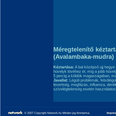
Méregtelenítő kéztart
(Avalambaka-mudra)
Kéztartása:
A bal középső ujj hegye 
hüvelyk tövéhez ér, míg a jobb hüvely
5 percig a köldök magasságában, majd
Javallat:
Légúti problémák, felsőlégút
levertség, megfázás, influenza, deré
szívelégtelenség esetén használatos
© 2007 Copyright Network.hu Minden jog fenntartva.
Impre