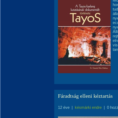
Mó
hon
tud
ál
nye
ecu
nye
Áll
rej
el
vis
ta
Fáradtság elleni kéztartás
12 éve
|
késmárki endre
|
0 hoz