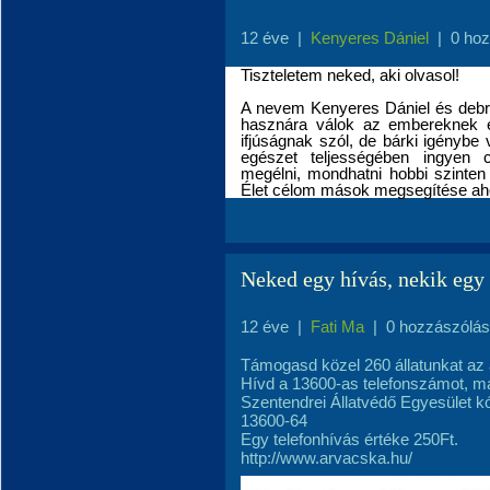
12 éve
|
Kenyeres Dániel
|
0 ho
Tiszteletem neked, aki olvasol!
A nevem Kenyeres Dániel és debre
hasznára válok az embereknek és
ifjúságnak szól, de bárki igénybe v
egészet teljességében ingyen
megélni, mondhatni hobbi szinten
Élet célom mások megsegítése aho
Neked egy hívás, nekik egy t
12 éve
|
Fati Ma
|
0 hozzászólás
Támogasd közel 260 állatunkat az 
Hívd a 13600-as telefonszámot, ma
Szentendrei Állatvédő Egyesület kó
13600-64
Egy telefonhívás értéke 250Ft.
http://www.arvacska.hu/