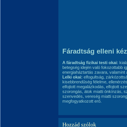
Fáradtság elleni kéz
A fáradtság fizikai testi okai:
kial
betegség idején való fokozottabb i
energiaháztartás zavara, valamint
Lelki okai:
elfogultság, zárkózottsá
kisebbrendűség félelme, ellenérz
elfojtott me
galázkodás, elfojtott sze
szorongás, átok miatti önkínzás, sz
szenvedés, vereség miatti szoron
megfogyatkozott erő.
Hozzád szólok