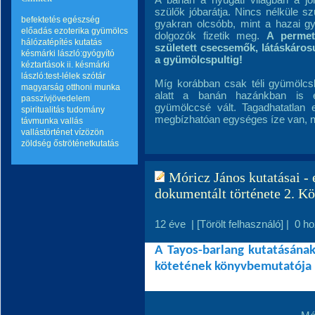
szülők jóbarátja. Nincs nélküle 
befektetés
egészség
gyakran olcsóbb, mint a hazai gy
előadás
ezoterika
gyümölcs
dolgozók fizetik meg.
A permet
hálózatépítés
kutatás
született csecsemők, látáskáros
késmárki lászló:gyógyító
a gyümölcspultig!
kéztartások ii.
késmárki
lászló:test-lélek szótár
Míg korábban csak téli gyümölcsk
magyarság
otthoni munka
alatt a banán hazánkban is e
passzívjövedelem
gyümölccsé vált. Tagadhatatlan
spiritualitás
tudomány
megbízhatóan egységes íze van, n
távmunka
vallás
vallástörténet
vízözön
zöldség
őströténetkutatás
Móricz János kutatásai - 
dokumentált története 2. K
12 éve
|
[Törölt felhasználó]
|
0 h
A Tayos-barlang kutatásának
kötetének könyvbemutatója