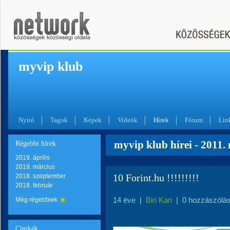
myvip klub
Nyitó
Tagok
Képek
Videók
Hírek
Fórum
Lin
myvip klub hírei - 2011
Régebbi hírek
2019. április
2019. március
10 Forint.hu !!!!!!!!!
2018. szeptember
2018. február
14 éve
|
Biri Kari
|
0 hozzászólá
Még régebbiek
Címkék