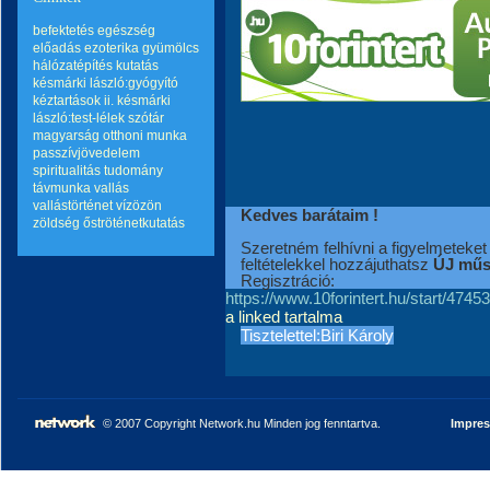
befektetés
egészség
előadás
ezoterika
gyümölcs
hálózatépítés
kutatás
késmárki lászló:gyógyító
kéztartások ii.
késmárki
lászló:test-lélek szótár
magyarság
otthoni munka
passzívjövedelem
spiritualitás
tudomány
távmunka
vallás
vallástörténet
vízözön
Kedves barátaim !
zöldség
őströténetkutatás
Szeretném felhívni a figyelmeteket
feltételekkel hozzájuthatsz
ÚJ műsz
Regisztráció:
https://www.10forintert.hu/start/4745
a linked tartalma
Tisztelettel:Biri Károly
© 2007 Copyright Network.hu Minden jog fenntartva.
Impre