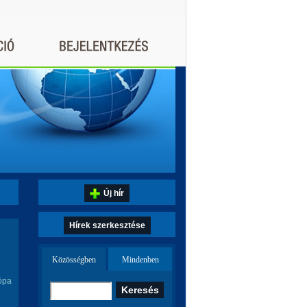
Új hír
Hírek szerkesztése
Közösségben
Mindenben
ópa