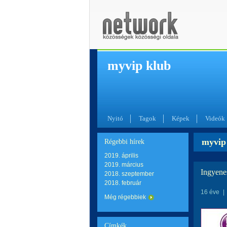
myvip klub
Nyitó
Tagok
Képek
Videók
myvip 
Régebbi hírek
2019. április
2019. március
Ingyene
2018. szeptember
2018. február
16 éve
|
Még régebbiek
Címkék