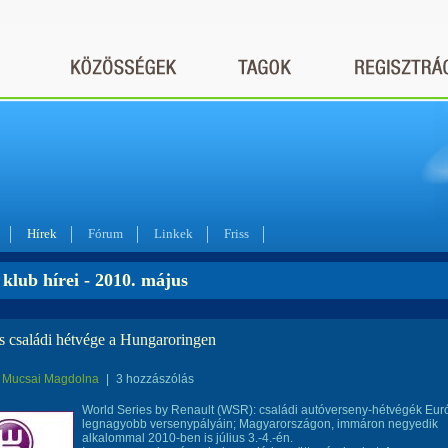
Hírek
Fórum
Linkek
Friss
klub hírei - 2010. május
s családi hétvége a Hungaroringen
Mucsai Magdolna
|
3 hozzászólás
World Series by Renault (WSR): családi autóverseny-hétvégék Eur
legnagyobb versenypályáin; Magyarországon, immáron negyedik
alkalommal 2010-ben is július 3.-4.-én.