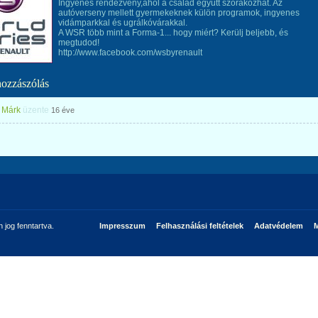
Ingyenes rendezvény,ahol a család együtt szórakozhat. Az
autóverseny mellett gyermekeknek külön programok, ingyenes
vidámparkkal és ugrálkóvárakkal.
A WSR több mint a Forma-1... hogy miért? Kerülj beljebb, és
megtudod!
http://www.facebook.com/wsbyrenault
hozzászólás
 Márk
üzente
16 éve
jog fenntartva.
Impresszum
Felhasználási feltételek
Adatvédelem
M