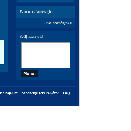
Ez történt a közösségben:
Friss események »
Szólj hozzá te is!
édiaajánlat
Széchenyi Terv Pályázat
FAQ