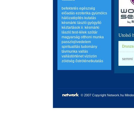
befektetés
egészség
előadás
ezoterika
gyümölcs
hálózatépítés
kutatás
késmárki lászló:gyógyító
kéztartások ii.
késmárki
lászló:test-lélek szótár
Utolsó 
magyarság
otthoni munka
passzívjövedelem
Drusza
spiritualitás
tudomány
távmunka
vallás
vallástörténet
vízözön
semmi
zöldség
őströténetkutatás
© 2007 Copyright Network.hu Minden 