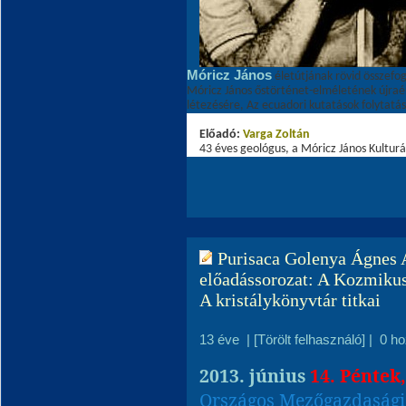
Móricz János
életútjának rövid összefog
Móricz János őstörténet-elméletének újraé
létezésére, Az ecuadori kutatások folytatás
Előadó:
Varga Zoltá
n
43 éves geológus, a Móricz János Kulturá
Purisaca Golenya Ágnes A
előadássorozat: A Kozmikus
A kristálykönyvtár titkai
13 éve
|
[Törölt felhasználó]
|
0 h
2013. június
14. Péntek
Országos Mezőgazdaság