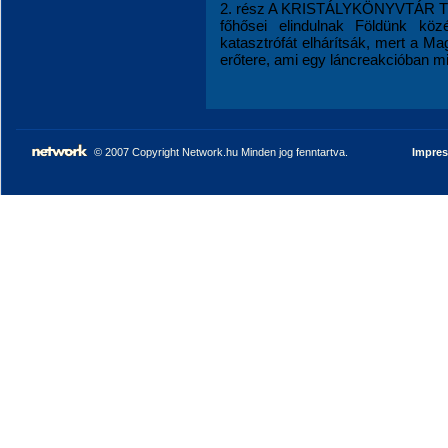
2. rész A KRISTÁLYKÖNYVTÁR TIT
főhősei elindulnak Földünk köz
katasztrófát elhárítsák, mert a M
erőtere, ami egy láncreakcióban mind
© 2007 Copyright Network.hu Minden jog fenntartva.
Impre