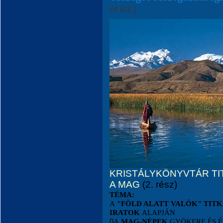
út 93.)
KRISTÁLYKÖNYVTÁR TI
A MAG
(2. rész)
TÉMA:
A
"FÖLD ALATT VALÓK" TIT
IRATOK
ALAPJÁN
0
A
MAG-NÉPEK
GYÖKERE ÉS É