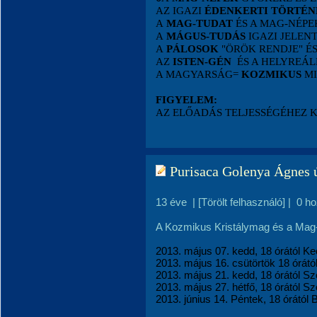
AZ IGAZI
ÉDENKERTI TÖRTÉN
A
MAG-TUDAT
ÉS A MAG-NÉP
A
MÁGUS-TUDÁS
IGAZI JELEN
A
PÁLOSOK
"ÖRÖK RENDJE" É
AZ
ISTEN-GÉN
ÉS A HELYREÁL
A MAGYARSÁG=
KOZMIKUS
MI
FIGYELEM:
AZ ELŐADÁS TELJESSÉGÉHEZ 
Purisaca Golenya Ágnes ú
13 éve
|
[Törölt felhasználó]
|
0 h
A Kozmikus Kristálymag és a Mag-n
2013. május 07. kedd, 18 órától K
2013. május 16. csütörtök 18 órátó
2013. május 21. kedd, 18 órától S
2013. május 27. hétfő, 18 órától 
2013. június 14. Péntek, 18 órától