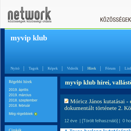
myvip klub
Nyitó
Tagok
Képek
Videók
Hírek
Fórum
Lin
myvip klub hírei, vallást
Régebbi hírek
2019. április
2019. március
Móricz János kutatásai - 
2018. szeptember
2018. február
dokumentált története 2. K
Még régebbiek
12 éve
|
[Törölt felhasználó]
|
0 h
Címkék