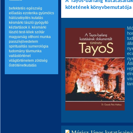
A Tayos-barlang kutatásának
kötetének könyvbemutatója
befektetés
egészség
előadás
ezoterika
gyümölcs
hálózatépítés
kutatás
késmárki lászló:gyógyító
kéztartások ii.
késmárki
Mó
lászló:test-lélek szótár
hon
magyarság
otthoni munka
tud
passzívjövedelem
ál
spiritualitás
sumerológia
nye
tudomány
távmunka
ecu
vallástörténet
nye
világtörténelem
zöldség
Áll
őströténetkutatás
rej
el
vis
ta
Móricz János kutatásainak