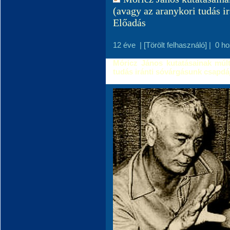
(avagy az aranykori tudás i
Előadás
12 éve
|
[Törölt felhasználó]
|
0 h
Móricz János kutatásainak múltj
tudás iránti sóvárgásunk csapdá