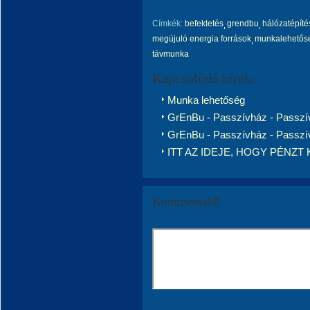
Címkék:
befektetés
grendbu
hálózatépíté
megújuló energia források
munkalehetős
távmunka
Kapcsolódó hírek:
Munka lehetőség
GrEnBu - Passzívház - Passzív
GrEnBu - Passzívház - Passzív
ITT AZ IDEJE, HOGY PÉNZT
Kommentáld!