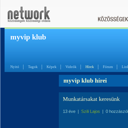
myvip klub
Nyitó
Tagok
Képek
Videók
Hírek
Fórum
Lin
myvip klub hírei
Munkatársakat keresünk
13 éve
|
Szili Lajos
|
0 hozzászó