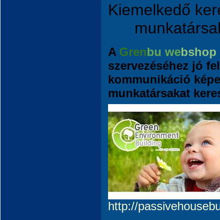
Kiemelkedő kere
munkatársaka
A
Gren
bu we
bshop
szervezéséhez jó fel
kommunikáció képe
munkatársakat kere
http://passivehouseb