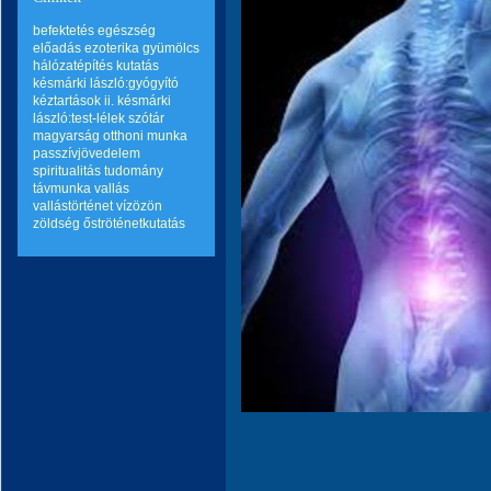
befektetés
egészség
előadás
ezoterika
gyümölcs
hálózatépítés
kutatás
késmárki lászló:gyógyító
kéztartások ii.
késmárki
lászló:test-lélek szótár
magyarság
otthoni munka
passzívjövedelem
spiritualitás
tudomány
távmunka
vallás
vallástörténet
vízözön
zöldség
őströténetkutatás