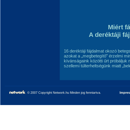
Miért f
A deréktáji fá
16 deréktáji fájdalmat okozó beteg
azokat a „megbetegítő” érzelmi mi
kívánságaink közötti űrt próbáljuk me
szellemi túlterheltségünk miatt „
© 2007 Copyright Network.hu Minden jog fenntartva.
Impre