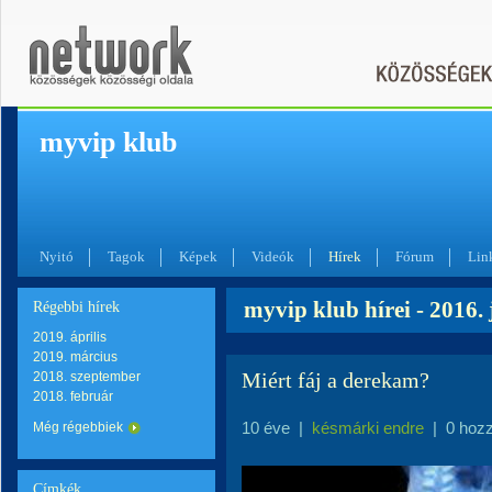
myvip klub
Nyitó
Tagok
Képek
Videók
Hírek
Fórum
Lin
myvip klub hírei - 2016. 
Régebbi hírek
2019. április
2019. március
Miért fáj a derekam?
2018. szeptember
2018. február
10 éve
|
késmárki endre
|
0 hoz
Még régebbiek
Címkék