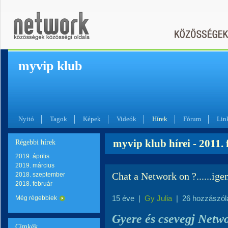
myvip klub
Nyitó
Tagok
Képek
Videók
Hírek
Fórum
Lin
myvip klub hírei - 2011.
Régebbi hírek
2019. április
2019. március
Chat a Network on ?......ig
2018. szeptember
2018. február
15 éve
|
Gy Julia
|
26 hozzászól
Még régebbiek
Gyere és csevegj Netwo
Címkék