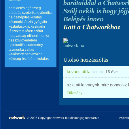
barátaiddal a Chatwor
befektetés
egészség
Szólj nekik is hogy jőj
előadás
ezoterika
gyümölcs
Belépés innen
hálózatépítés
kutatás
késmárki lászló:gyógyító
Katt a Chatworkhoz
kéztartások ii.
késmárki
lászló:test-lélek szótár
magyarság
otthoni munka
passzívjövedelem
spiritualitás
tudomány
távmunka
vallás
vallástörténet
vízözön
Utolsó hozzászólás
zöldség
őströténetkutatás
kovács attila
üzente
15 éve
szia attila vagyok mire gondolsz
Előzmény
© 2007 Copyright Network.hu Minden jog fenntartva.
Impre