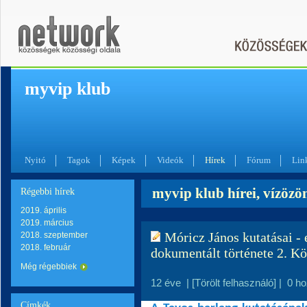
myvip klub
Nyitó
Tagok
Képek
Videók
Hírek
Fórum
Lin
myvip klub hírei, vízözö
Régebbi hírek
2019. április
2019. március
Móricz János kutatásai - 
2018. szeptember
2018. február
dokumentált története 2. K
Még régebbiek
12 éve
|
[Törölt felhasználó]
|
0 h
Címkék