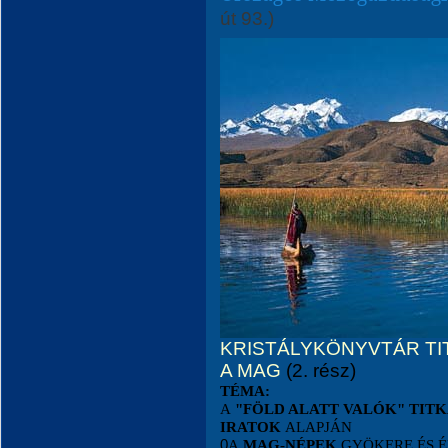
út 93.)
KRISTÁLYKÖNYVTÁR TI
A MAG
(2. rész)
TÉMA:
A
"FÖLD ALATT VALÓK" TIT
IRATOK
ALAPJÁN
0
A
MAG-NÉPEK
GYÖKERE ÉS É