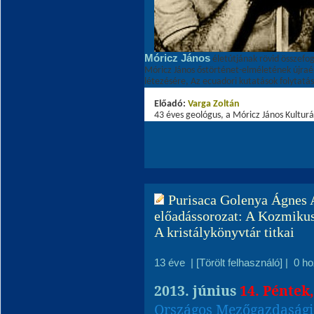
Móricz János
életútjának rövid összefog
Móricz János őstörténet-elméletének újraé
létezésére, Az ecuadori kutatások folytatás
Előadó:
Varga Zoltá
n
43 éves geológus, a Móricz János Kulturá
Purisaca Golenya Ágnes A
előadássorozat: A Kozmikus
A kristálykönyvtár titkai
13 éve
|
[Törölt felhasználó]
|
0 h
2013. június
14. Péntek
Országos Mezőgazdaság