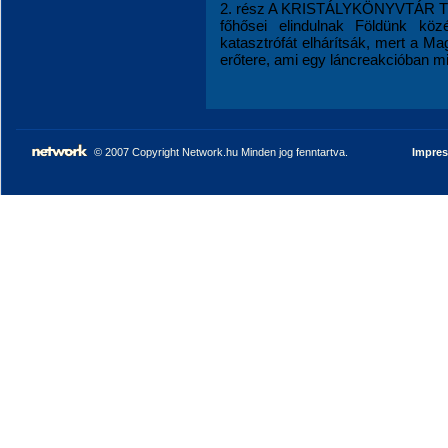
2. rész A KRISTÁLYKÖNYVTÁR TIT
főhősei elindulnak Földünk köz
katasztrófát elhárítsák, mert a M
erőtere, ami egy láncreakcióban mind
© 2007 Copyright Network.hu Minden jog fenntartva.
Impre