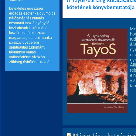
A Tayos-barlang kutatásának
kötetének könyvbemutatója
befektetés
egészség
előadás
ezoterika
gyümölcs
hálózatépítés
kutatás
késmárki lászló:gyógyító
kéztartások ii.
késmárki
Mó
lászló:test-lélek szótár
hon
magyarság
otthoni munka
tud
passzívjövedelem
ál
spiritualitás
tudomány
nye
távmunka
vallás
ecu
vallástörténet
vízözön
nye
zöldség
őströténetkutatás
Áll
rej
el
vis
ta
Móricz János kutatásainak