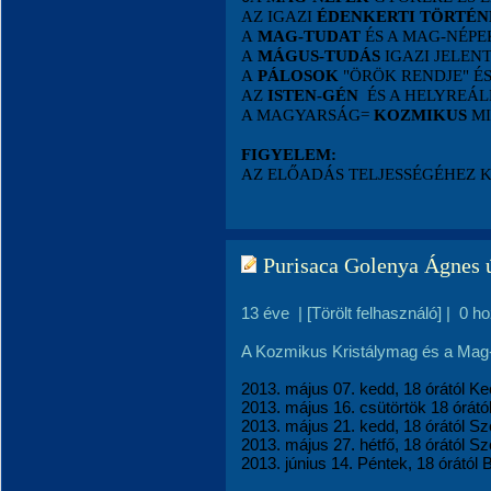
AZ IGAZI
ÉDENKERTI TÖRTÉN
A
MAG-TUDAT
ÉS A MAG-NÉP
A
MÁGUS-TUDÁS
IGAZI JELEN
A
PÁLOSOK
"ÖRÖK RENDJE" É
AZ
ISTEN-GÉN
ÉS A HELYREÁL
A MAGYARSÁG=
KOZMIKUS
MI
FIGYELEM:
AZ ELŐADÁS TELJESSÉGÉHEZ 
Purisaca Golenya Ágnes ú
13 éve
|
[Törölt felhasználó]
|
0 h
A Kozmikus Kristálymag és a Mag-n
2013. május 07. kedd, 18 órától K
2013. május 16. csütörtök 18 órátó
2013. május 21. kedd, 18 órától S
2013. május 27. hétfő, 18 órától 
2013. június 14. Péntek, 18 órától