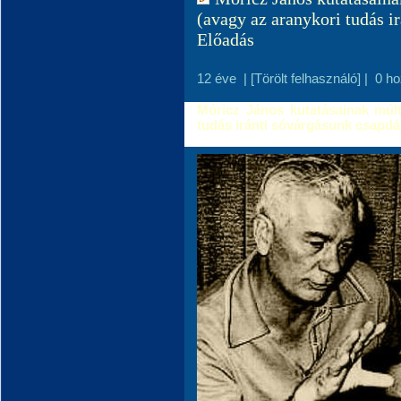
(avagy az aranykori tudás i
Előadás
12 éve
|
[Törölt felhasználó]
|
0 h
Móricz János kutatásainak múltj
tudás iránti sóvárgásunk csapdá