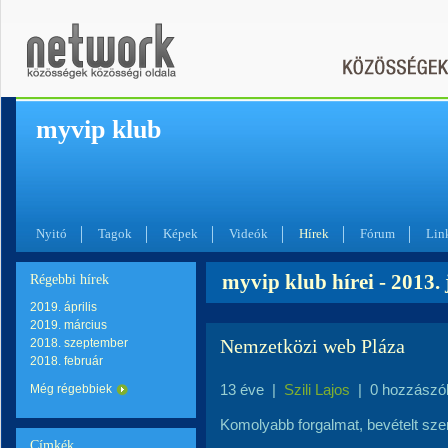
myvip klub
Nyitó
Tagok
Képek
Videók
Hírek
Fórum
Lin
myvip klub hírei - 2013.
Régebbi hírek
2019. április
2019. március
Nemzetközi web Pláza
2018. szeptember
2018. február
13 éve
|
Szili Lajos
|
0 hozzászó
Még régebbiek
Komolyabb forgalmat, bevételt sze
Címkék