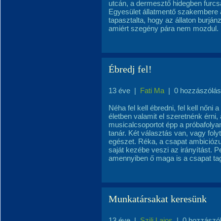
utcán, a dermesztő hidegben furcs
Egyesület állatmentő szakembere
tapasztalta, hogy az állaton burj
amiért szegény pára nem mozdul.
Ébredj fel!
13 éve
|
Fati Ma
|
0 hozzászólás
Néha fel kell ébredni, fel kell nőni 
életben valamit el szeretnénk érn
musicalcsoportot épp a próbafoly
tanár. Két választás van, vagy foly
egészet. Réka, a csapat ambicióz
saját kezébe veszi az irányítást. 
amennyiben ő maga is a csapat tag
Munkatársakat keresünk
13 éve
|
Szili Lajos
|
0 hozzászó