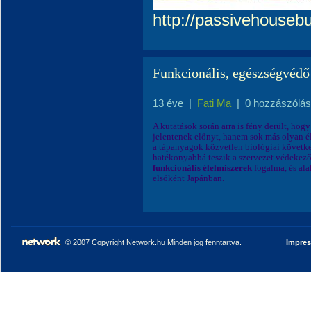
http://passivehouseb
Funkcionális, egészségvédő
13 éve
|
Fati Ma
|
0 hozzászólás
A kutatások során arra is fény derült, ho
jelentenek előnyt, hanem sok más olyan é
a tápanyagok közvetlen biológiai követk
hatékonyabbá teszik a szervezet védekező
funkcionális élelmiszerek
fogalma, és alak
elsőként Japánban.
© 2007 Copyright Network.hu Minden jog fenntartva.
Impre