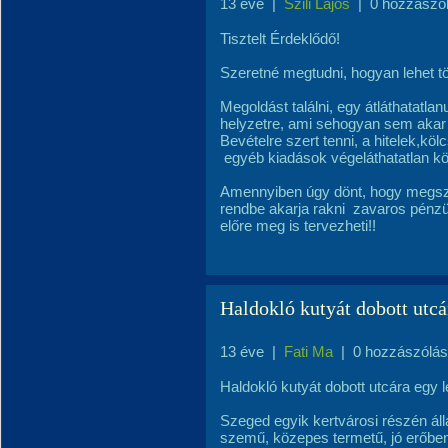
13 éve
|
Szili Lajos
|
0 hozzászó
Tisztelt Érdeklődő!
Szeretné megtudni, hogyan lehet tö
Megoldást találni, egy átláthatatl
helyzetre, ami sehogyan sem akar
Bevételre szert tenni, a hitelek,kö
egyéb kiadások végeláthatatlan kö
Amennyiben úgy dönt, hogy megs
rendbe akarja rakni
zavaros pénzü
előre meg is tervezheti!!
Haldokló kutyát dobott utcár
13 éve
|
Fati Ma
|
0 hozzászólás
Haldokló kutyát dobott utcára egy le
Szeged egyik kertvárosi részén áll
szemű, közepes termetű, jó erőben