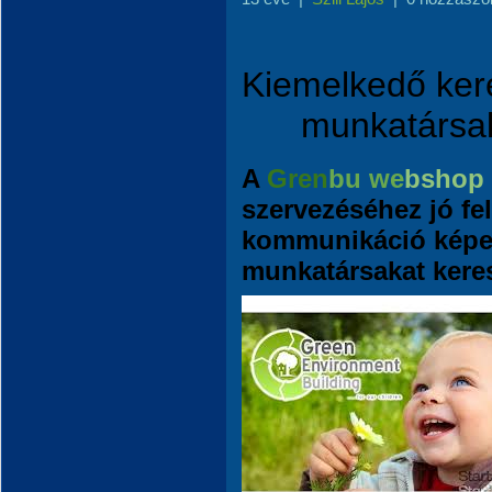
Kiemelkedő kere
munkatársaka
A
Gren
bu we
bshop
szervezéséhez jó fel
kommunikáció képe
munkatársakat kere