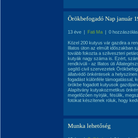
Örökbefogadó Nap január 19
13 éve
|
Fati Ma
|
0 hozzászólás
Közel 200 kutyus vár gazdira a re
Illatos úton az elmúlt időszakban sz
tovább fokozta a szilveszteri pet
kutyák nagy száma is. Ezért, számí
rendkívüli - az Illatos úti Állateg
segítő civil szervezetek Örökbefo
állatvédő önkéntesek a helyszínen 
fogadást különféle támogatással,
örökbe fogadott kutyusok gazdijain
Alapítvány kutyakozmetikus önkén
megelőzően nyírják, fésülik, megsz
fotókat készítenek róluk, hogy ked
Munka lehetőség