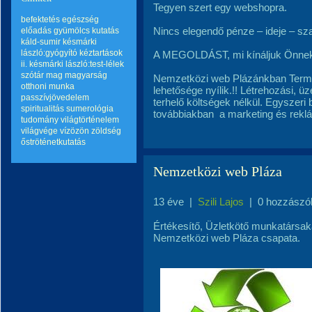
Tegyen szert egy webshopra.
befektetés
egészség
Nincs elegendő pénze – ideje – sz
előadás
gyümölcs
kutatás
káld-sumir
késmárki
lászló:gyógyító kéztartások
A MEGOLDÁST, mi kínáljuk Önne
ii.
késmárki lászló:test-lélek
szótár
mag
magyarság
Nemzetközi web Plázánkban Termék
otthoni munka
lehetősége nyílik.!! Létrehozási, üz
passzívjövedelem
terhelő költségek nélkül. Egyszeri b
spiritualitás
sumerológia
továbbiakban
a marketing és reklá
tudomány
világtörténelem
világvége
vízözön
zöldség
őströténetkutatás
Nemzetközi web Pláza
13 éve
|
Szili Lajos
|
0 hozzászó
Értékesítő, Üzletkötő munkatársak
Nemzetközi web Pláza csapata.