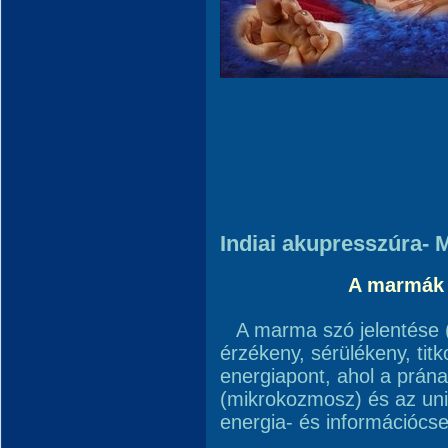
Indiai akupresszúra- 
A marmák 
A marma szó jelentése 
érzékeny, sérülékeny, titk
energiapont, ahol a prána 
(mikrokozmosz) és az un
energia- és információcse