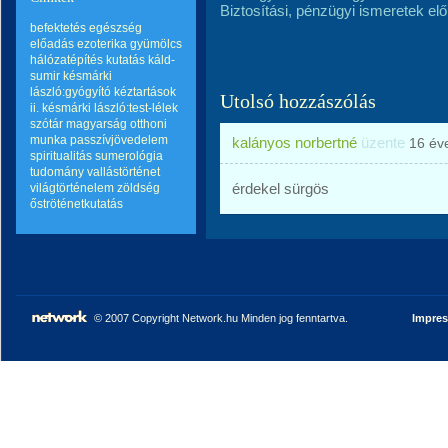
Biztosítási, pénzügyi ismeretek elő
befektetés
egészség
70/773
előadás
ezoterika
gyümölcs
hálózatépítés
kutatás
káld-
sumir
késmárki
lászló:gyógyító kéztartások
Utolsó hozzászólás
ii.
késmárki lászló:test-lélek
szótár
magyarság
otthoni
munka
passzívjövedelem
kalányos norbertné
üzente
16 év
spiritualitás
sumerológia
tudomány
vallástörténet
érdekel sürgös
világtörténelem
zöldség
őströténetkutatás
© 2007 Copyright Network.hu Minden jog fenntartva.
Impre