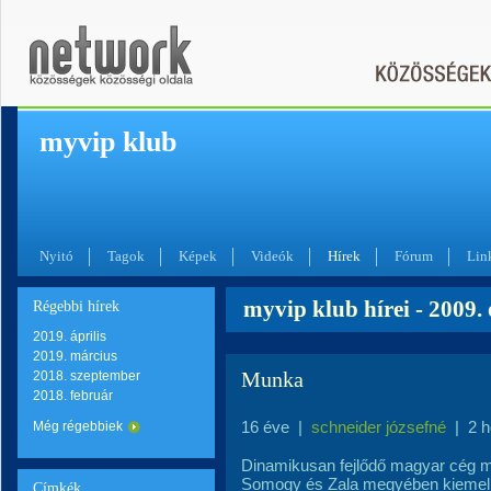
myvip klub
Nyitó
Tagok
Képek
Videók
Hírek
Fórum
Lin
myvip klub hírei - 2009.
Régebbi hírek
2019. április
2019. március
Munka
2018. szeptember
2018. február
16 éve
|
schneider józsefné
|
2 
Még régebbiek
Dinamikusan fejlődő magyar cég m
Somogy és Zala megyében kiemelk
Címkék