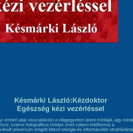
Késmárki László:Kézdoktor
Egészség kézi vezérléssel
z emberi alak visszatükrözi a világegyetem isteni mintáját, úgy mind
észe, szerve holografikus módon (mint valami öntőforma) a
vánult univerzum mögött létező energia
-és információ
tér
struktúráina