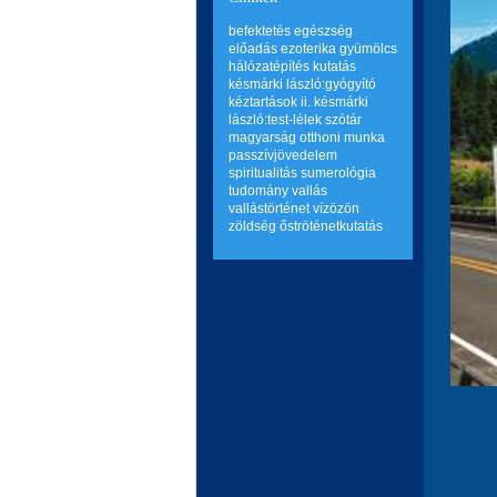
befektetés
egészség
előadás
ezoterika
gyümölcs
hálózatépítés
kutatás
késmárki lászló:gyógyító
kéztartások ii.
késmárki
lászló:test-lélek szótár
magyarság
otthoni munka
passzívjövedelem
spiritualitás
sumerológia
tudomány
vallás
vallástörténet
vízözön
zöldség
őströténetkutatás