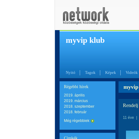
myvip klub
Nyitó
Tagok
Képek
Videók
myvip 
Régebbi hírek
2019. április
2019. március
Rendelj 
2018. szeptember
2018. február
11 éve
|
Még régebbiek
Címkék