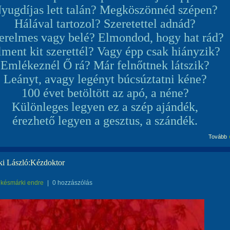
yugdíjas lett talán? Megköszönnéd szépen?
Hálával tartozol? Szeretettel adnád?
erelmes vagy belé? Elmondod, hogy hat rád?
lment kit szerettél? Vagy épp csak hiányzik?
Emlékeznél Ő rá? Már felnőttnek látszik?
Leányt, avagy legényt búcsúztatni kéne?
100 évet betöltött az apó, a néne?
Különleges legyen ez a szép ajándék,
érezhető legyen a gesztus, a szándék.
Tovább
i László:Kézdoktor
késmárki endre
|
0 hozzászólás