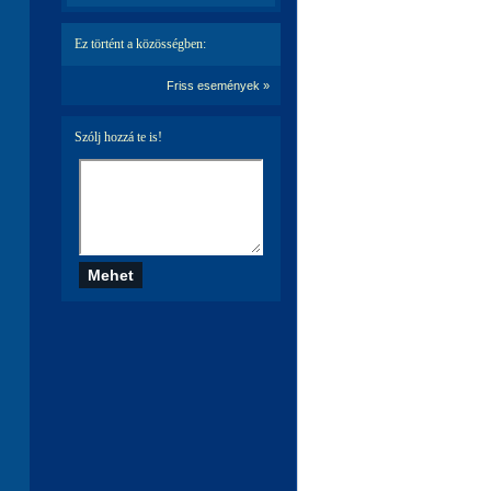
Ez történt a közösségben:
Friss események »
Szólj hozzá te is!