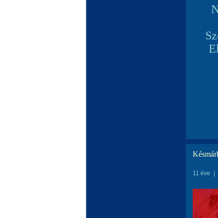
N
Sz
E
Késmárk
11 éve
|