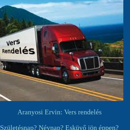
Aranyosi Ervin: Vers rendelés
Születésnap? Névnap? Esküvő jön éppen?