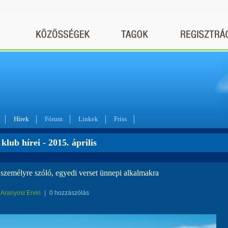
Hírek
Fórum
Linkek
Friss
klub hírei - 2015. április
személyre szóló, egyedi verset ünnepi alkalmakra
Aranyosi Ervin
|
0 hozzászólás