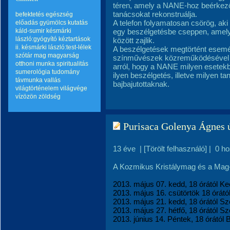
téren, amely a NANE-hoz beérkező
tanácsokat rekonstruálja.
befektetés
egészség
A telefon folyamatosan csörög, aki 
előadás
gyümölcs
kutatás
káld-sumir
késmárki
egy beszélgetésbe cseppen, amel
lászló:gyógyító kéztartások
között zajlik.
ii.
késmárki lászló:test-lélek
A beszélgetések megtörtént esemé
szótár
mag
magyarság
színművészek közreműködésével re
otthoni munka
spiritualitás
arról, hogy a NANE milyen esetekb
sumerológia
tudomány
ilyen beszélgetés, illetve milyen t
távmunka
vallás
bajbajutottaknak.
világtörténelem
világvége
vízözön
zöldség
Purisaca Golenya Ágnes ú
13 éve
|
[Törölt felhasználó]
|
0 h
A Kozmikus Kristálymag és a Mag-n
2013. május 07. kedd, 18 órától K
2013. május 16. csütörtök 18 órátó
2013. május 21. kedd, 18 órától S
2013. május 27. hétfő, 18 órától 
2013. június 14. Péntek, 18 órától