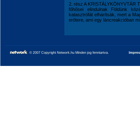
2. rész A KRISTÁLYKÖNYVTÁR TIT
főhősei elindulnak Földünk köz
katasztrófát elhárítsák, mert a M
erőtere, ami egy láncreakcióban mind
© 2007 Copyright Network.hu Minden jog fenntartva.
Impre