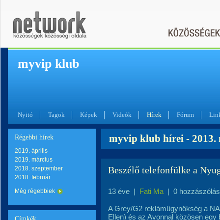
myvip klub
Nyitó
Tagok
Képek
Videók
Hírek
Fórum
Lin
myvip klub hírei - 2013.
Régebbi hírek
2019. április
2019. március
Beszélő telefonfülke a Nyug
2018. szeptember
2018. február
13 éve
|
Fati Ma
|
0 hozzászólás
Még régebbiek
A Grey/G2 reklámügynökség a NAN
Ellen) és az Avonnal közösen egy bes
Címkék