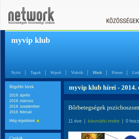
myvip klub
Nyitó
Tagok
Képek
Videók
Hírek
Fórum
Lin
myvip klub hírei - 2014.
Régebbi hírek
2019. április
2019. március
Bőrbetegségek pszichoszom
2018. szeptember
2018. február
11 éve
|
késmárki endre
|
0 hoz
Még régebbiek
Címkék