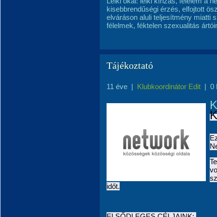
Lelki okai: lelki kínzás, félelem a 
kisebbrendűségi érzés, elfojtott ösz
elváráson aluli teljesítmény miatti 
félelmek, féktelen szexualitás ártó
Tájékoztató
11 éve
|
Klubkoordinátor Edit
|
0
K
K
E
Ne
T
v
sz
időt.
ELSŐDLEGES CÉLJAINK: