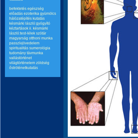
befektetés
egészség
előadás
ezoterika
gyümölcs
hálózatépítés
kutatás
késmárki lászló:gyógyító
kéztartások ii.
késmárki
lászló:test-lélek szótár
magyarság
otthoni munka
passzívjövedelem
spiritualitás
sumerológia
tudomány
távmunka
vallástörténet
világtörténelem
zöldség
őströténetkutatás