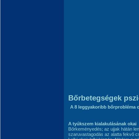
Bőrbetegségek pszi
A 8 leggyakoribb bőrprobléma or
A tyúkszem kialakulásának okai
Bőrkeményedés; az ujjak hátán len
szaruvastagodás az alatta fekvő cso