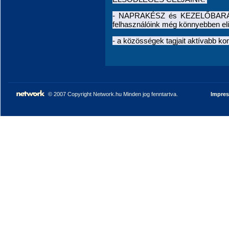
- NAPRAKÉSZ és KEZELŐBARÁT fe
felhasználóink még
könnyebben el
- a közösségek tagjait aktívabb 
© 2007 Copyright Network.hu Minden jog fenntartva.
Impre