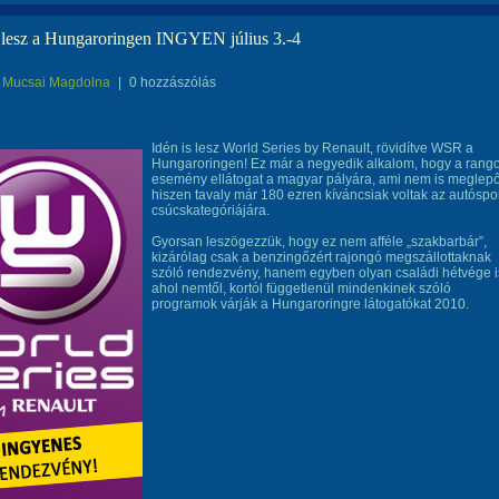
lesz a Hungaroringen INGYEN július 3.-4
Mucsai Magdolna
|
0 hozzászólás
Idén is lesz World Series by Renault, rövidítve WSR a
Hungaroringen! Ez már a negyedik alkalom, hogy a rang
esemény ellátogat a magyar pályára, ami nem is meglepő
hiszen tavaly már 180 ezren kíváncsiak voltak az autóspo
csúcskategóriájára.
Gyorsan leszögezzük, hogy ez nem afféle „szakbarbár”,
kizárólag csak a benzingőzért rajongó megszállottaknak
szóló rendezvény, hanem egyben olyan családi hétvége i
ahol nemtől, kortól függetlenül mindenkinek szóló
programok várják a Hungaroringre látogatókat 2010.