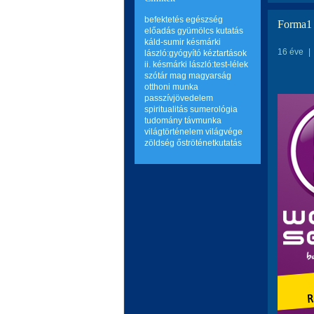
befektetés
egészség
Forma1 
előadás
gyümölcs
kutatás
káld-sumir
késmárki
16 éve
|
lászló:gyógyító kéztartások
ii.
késmárki lászló:test-lélek
szótár
mag
magyarság
otthoni munka
passzívjövedelem
spiritualitás
sumerológia
tudomány
távmunka
világtörténelem
világvége
zöldség
őströténetkutatás