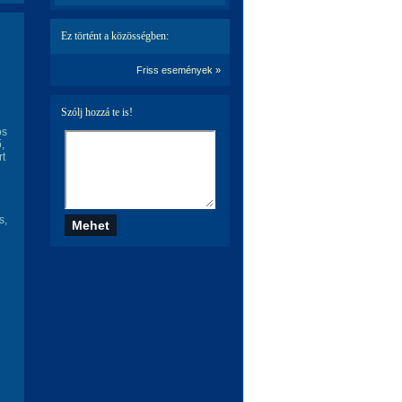
Ez történt a közösségben:
Friss események »
Szólj hozzá te is!
os
,
rt
s,