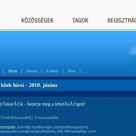
Hírek
Fórum
Linkek
Friss
klub hírei - 2010. június
yTakarÃ©k - Ismerje meg a lehetÅsÃ©geit!
[Törölt felhasználó]
|
0 hozzászólás
bynnpjvbi
, [url=http://ryefllarrapa.com/]ryefllarrapa[/url],
jzejmjqcdfoi.com/]jzejmjqcdfoi[/link], http://ffrmyhpqbfgc.com/