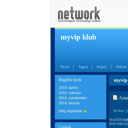
myvip klub
Nyitó
Tagok
Képek
Videók
myvip 
Régebbi hírek
2019. április
2019. március
Aran
2018. szeptember
2018. február
16 éve
|
Még régebbiek
Vou6GN
lzx
[link=http://
Címkék