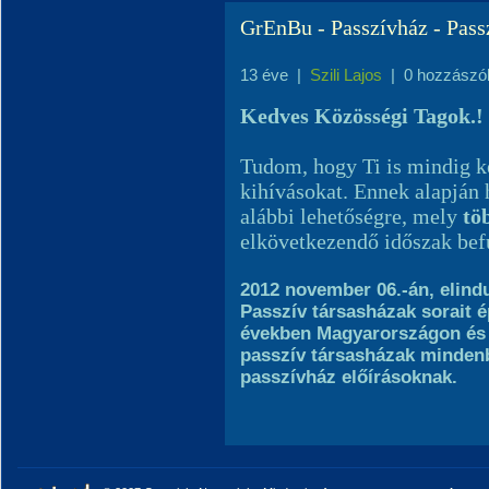
GrEnBu - Passzívház - Pass
13 éve
|
Szili Lajos
|
0 hozzászó
Kedves Közösségi Tagok.!
Tudom, hogy Ti is mindig ke
kihívásokat. Ennek alapján 
alábbi lehetőségre, mely
tö
elkövetkezendő időszak befu
2012 november 06.-án, elind
Passzív társasházak sorait é
években Magyarországon és 
passzív társasházak minden
passzívház előírásoknak.