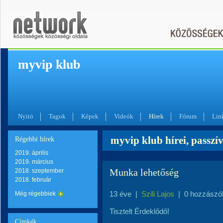
myvip klub
Nyitó
Tagok
Képek
Videók
Hírek
Fórum
Lin
myvip klub hírei, passzí
Régebbi hírek
2019. április
2019. március
Munka lehetőség
2018. szeptember
2018. február
13 éve
|
Szili Lajos
|
0 hozzászó
Még régebbiek
Tisztelt Érdeklődő!
Címkék