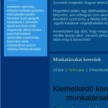
Szeretné megtudni, hogyan lehet tö
befektetés
egészség
Megoldást találni, egy átláthatatl
előadás
ezoterika
gyümölcs
hálózatépítés
kutatás
helyzetre, ami sehogyan sem akar
késmárki lászló:gyógyító
Bevételre szert tenni, a hitelek,kö
kéztartások ii.
késmárki
egyéb kiadások végeláthatatlan kö
lászló:test-lélek szótár
magyarság
otthoni munka
Amennyiben úgy dönt, hogy megs
passzívjövedelem
rendbe akarja rakni
zavaros pénzü
spiritualitás
sumerológia
előre meg is tervezheti!!
tudomány
vallás
vallástörténet
vízözön
zöldség
őströténetkutatás
Munkatársakat keresünk
13 éve
|
Szili Lajos
|
0 hozzászó
Kiemelkedő kere
munkatársaka