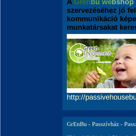
A
Gren
bu we
bshop
szervezéséhez jó fel
kommunikáció képe
munkatársakat kere
http://passivehouseb
GrEnBu - Passzívház - Pass