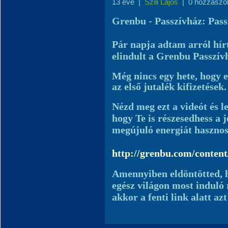
13 éve
|
Szili Lajos
|
0 hozzászó
Grenbu - Passzívház: Pass
Pár napja adtam arról hír
elindult a Grenbu Passzív
Még nincs egy hete, hogy 
az első jutalék kifizetések.
Nézd meg ezt a videót
és l
hogy Te is részesedhess a 
megújuló energiát hasznos
http://grenbu.com/content
Amennyiben eldöntötted, ho
egész világon most induló
akkor a fenti link alatt az