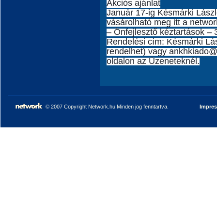
Akciós ajánlat
Január 17-ig Késmárki Lász
vásárolható meg itt a netwo
– Önfejlesztő kéztartások –
Rendelési cím: Késmárki Lás
rendelhet) vagy ankhkiado@g
oldalon az Üzeneteknél.
© 2007 Copyright Network.hu Minden jog fenntartva.
Impre