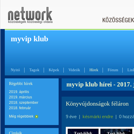
myvip klub
Nyitó
Tagok
Képek
Videók
Hírek
Fórum
Lin
myvip klub hírei - 2017.
Régebbi hírek
2019. április
2019. március
Könyvújdonságok féláron
2018. szeptember
2018. február
9 éve
|
késmárki endre
|
0 hozz
Még régebbiek
Címkék