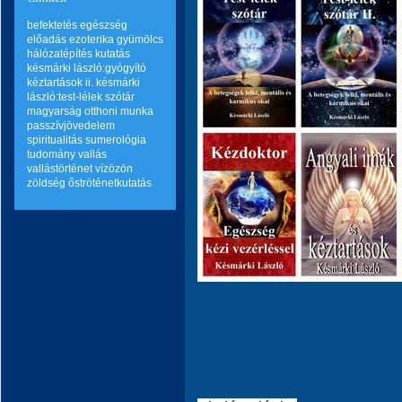
befektetés
egészség
előadás
ezoterika
gyümölcs
hálózatépítés
kutatás
késmárki lászló:gyógyító
kéztartások ii.
késmárki
lászló:test-lélek szótár
magyarság
otthoni munka
passzívjövedelem
spiritualitás
sumerológia
tudomány
vallás
vallástörténet
vízözön
zöldség
őströténetkutatás