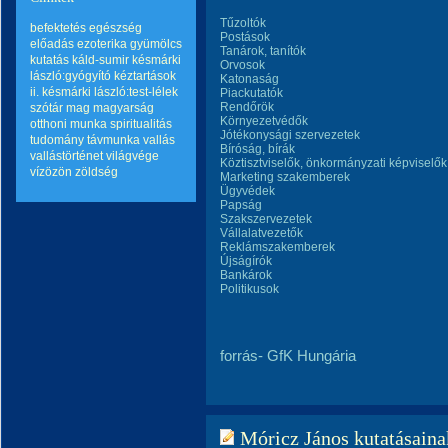
Tűzoltók
befektetés
egészség
Postások
előadás
ezoterika
gyümölcs
Tanárok, tanítók
kutatás
káld-sumir
késmárki
Orvosok
lászló:gyógyító kéztartások
Katonaság
ii.
késmárki lászló:test-lélek
Piackutatók
Rendőrök
szótár
mag
magyarság
Környezetvédők
otthoni munka
spiritualitás
Jótékonysági szervezetek
tudomány
távmunka
vallás
Bíróság, bírák
vallástörténet
világvége
Köztisztviselők, önkormányzati képviselők
vízözön
zöldség
Marketing szakemberek
Ügyvédek
Papság
Szakszervezetek
Vállalatvezetők
Reklámszakemberek
Újságírók
Bankárok
Politikusok
forrás- GfK Hungária
Móricz János kutatásainak