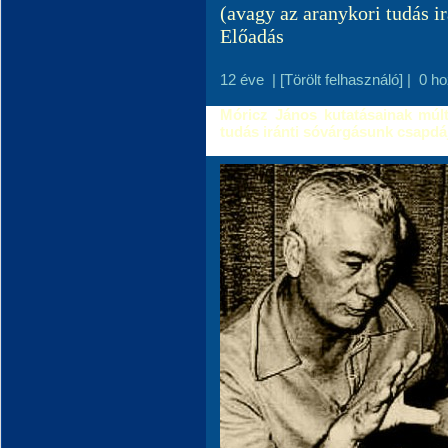
(avagy az aranykori tudás i
Előadás
12 éve
|
[Törölt felhasználó]
|
0 h
Móricz János kutatásainak múltj
tudás iránti sóvárgásunk csapdá