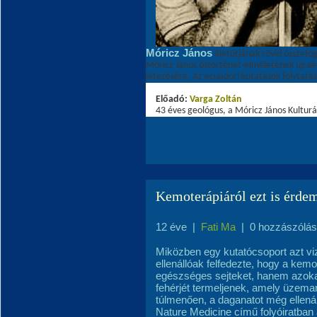
Móricz János
életútjának rövid összefog
Móricz János őstörténet-elméletének újraé
létezésére, Az ecuadori kutatások folytatás
Előadó:
Varga Zoltá
n
43 éves geológus, a Móricz János Kulturá
Kemoterápiáról ezt is érde
12 éve
|
Fati Ma
|
0 hozzászólás
Miközben egy kutatócsoport azt viz
ellenállóak felfedezte, hogy a kem
egészséges sejteket, hanem azokat
fehérjét termeljenek, amely üzem
túlmenően, a daganatot még ellenáll
Nature Medicine című folyóiratban 