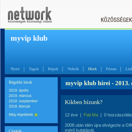
myvip klub
Nyitó
Tagok
Képek
Videók
Hírek
Fórum
Lin
myvip klub hírei - 2013.
Régebbi hírek
2019. április
2019. március
Kikben bízunk?
2018. szeptember
2018. február
12 éve
|
Fati Ma
|
0 hozzászólás
Még régebbiek
2008 után idén újra elvégezte a 
mérő kutatását.
Címkék