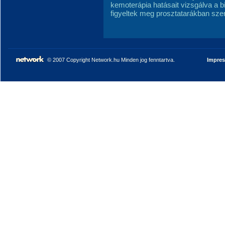
kemoterápia hatásait vizsgálva a 
figyeltek meg prosztatarákban szen
© 2007 Copyright Network.hu Minden jog fenntartva.
Impre