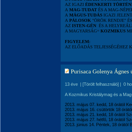
AZ IGAZI
ÉDENKERTI TÖRTÉN
A
MAG-TUDAT
ÉS A MAG-NÉP
A
MÁGUS-TUDÁS
IGAZI JELEN
A
PÁLOSOK
"ÖRÖK RENDJE" É
AZ
ISTEN-GÉN
ÉS A HELYREÁL
A MAGYARSÁG=
KOZMIKUS
MI
FIGYELEM:
AZ ELŐADÁS TELJESSÉGÉHEZ 
Purisaca Golenya Ágnes ú
13 éve
|
[Törölt felhasználó]
|
0 h
A Kozmikus Kristálymag és a Mag-n
2013. május 07. kedd, 18 órától K
2013. május 16. csütörtök 18 órátó
2013. május 21. kedd, 18 órától S
2013. május 27. hétfő, 18 órától 
2013. június 14. Péntek, 18 órától