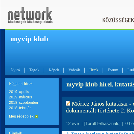
myvip klub
Nyitó
Tagok
Képek
Videók
Hírek
Fórum
Lin
myvip klub hírei, kutatá
Régebbi hírek
2019. április
2019. március
Móricz János kutatásai - 
2018. szeptember
2018. február
dokumentált története 2. K
Még régebbiek
12 éve
|
[Törölt felhasználó]
|
0 h
Címkék