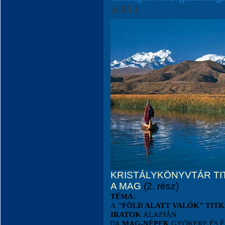
út 93.)
KRISTÁLYKÖNYVTÁR TI
A MAG
(2. rész)
TÉMA:
A
"FÖLD ALATT VALÓK" TIT
IRATOK
ALAPJÁN
0
A
MAG-NÉPEK
GYÖKERE ÉS É