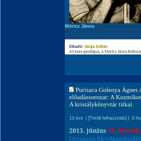
Móricz János
életútjának rövid összefog
Móricz János őstörténet-elméletének újraé
létezésére, Az ecuadori kutatások folytatás
Előadó:
Varga Zoltá
n
43 éves geológus, a Móricz János Kulturá
Purisaca Golenya Ágnes A
előadássorozat: A Kozmikus
A kristálykönyvtár titkai
13 éve
|
[Törölt felhasználó]
|
0 h
2013. június
14. Péntek
Országos Mezőgazdaság