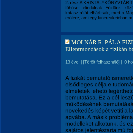
2. rész A KRISTÁLYKÖNYVTÁR TIT
főhősei elindulnak Földünk köz
katasztrófát elhárítsák, mert a M
erőtere, ami egy láncreakcióban mind
MOLNÁR R. PÁL A FI
Ellentmondások a fizikán b
13 éve
|
[Törölt felhasználó]
|
0 h
A fizikát bemutató ismere
elsődleges célja e tudomá
elméletek lehető legérthe
bemutatása. Ez a cél leszűk
működésének bemutatását
növekedés képét vetíti a 
agyába. A másik probléma,
modelleket alkotunk, és 
sajátos jelentéstartalmú fog