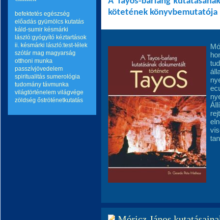
A Tayos-barlang kutatásának
kötetének könyvbemutatója
befektetés
egészség
előadás
gyümölcs
kutatás
káld-sumir
késmárki
lászló:gyógyító kéztartások
ii.
késmárki lászló:test-lélek
Mó
szótár
mag
magyarság
hon
otthoni munka
tud
passzívjövedelem
ál
spiritualitás
sumerológia
nye
tudomány
távmunka
ecu
világtörténelem
világvége
nye
zöldség
őströténetkutatás
Áll
rej
el
vis
ta
Móricz János kutatásainak