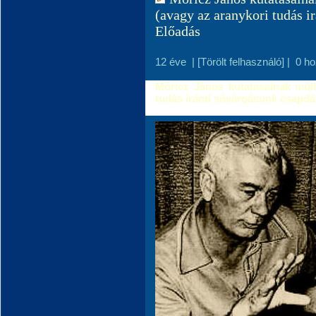
(avagy az aranykori tudás i
Előadás
12 éve
|
[Törölt felhasználó]
|
0 h
Móricz János kutatásainak múltj
tudás iránti sóvárgásunk csapdá