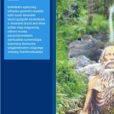
befektetés
egészség
előadás
gyümölcs
kutatás
káld-sumir
késmárki
lászló:gyógyító kéztartások
ii.
késmárki lászló:test-lélek
szótár
mag
magyarság
otthoni munka
passzívjövedelem
spiritualitás
sumerológia
tudomány
távmunka
világtörténelem
világvége
zöldség
őströténetkutatás