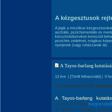
A kézgesztusok rejt
A jógik a misztikus kézgesztusokat
asztrális, pszichomentális és ment
kézszimbólumokon keresztül behang
pszichés védelmet, mágikus képessé
nyerjenek (vagy ruházzanak át).
A Tayos-barlang kutatásá
13 éve
|
[Törölt felhasználó]
|
0 h
Dr. Gerardo Peña Matheu
A Tayos-barlang kutatás
könyv 1. kötete
megrendel
A könyv eredeti dokum