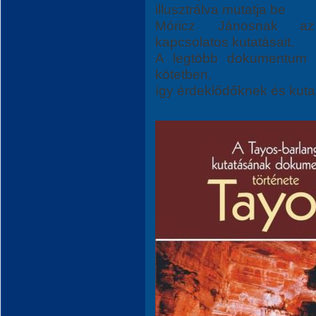
illusztrálva mutatja be
Móricz Jánosnak az 
kapcsolatos kutatásait.
A legtöbb dokumentum e
kötetben,
így érdeklődőknek és kuta