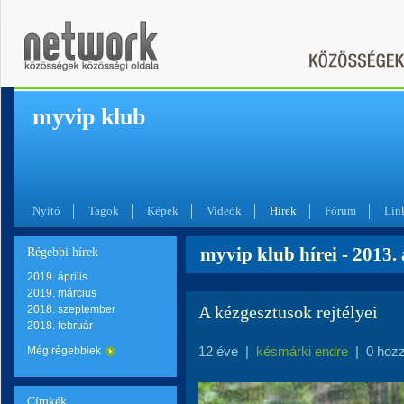
myvip klub
Nyitó
Tagok
Képek
Videók
Hírek
Fórum
Lin
myvip klub hírei - 2013.
Régebbi hírek
2019. április
2019. március
A kézgesztusok rejtélyei
2018. szeptember
2018. február
12 éve
|
késmárki endre
|
0 hoz
Még régebbiek
Címkék