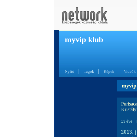
myvip klub
Nyitó
Tagok
Képek
Videók
myvip 
Purisac
Kristály
13 éve
|
2013. 