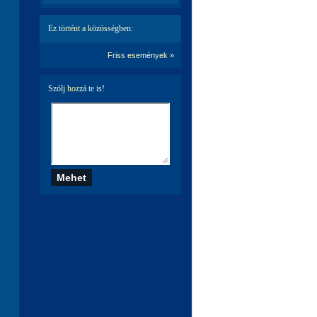
Ez történt a közösségben:
Friss események »
Szólj hozzá te is!