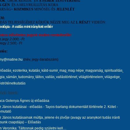
SOK
"ÖRÖK RENDJE" ÉS
A
FEHÉR TESTVÉRISÉG
N-GÉN
ÉS A HELYREÁLLÍTÁS KORA
ARSÁG=
KOZMIKUS
MINŐSÉG ÉS
JELENLÉT
EM:
DÁS TELJESSÉGÉHEZ KÉRJÜK NÉZZE MEG AZ
1. RÉSZ
T VIDEÓN:
lógia - A vallás mint irányított erőtér
nkra elővételes jegyek mailen rendelhetők!
s jegy 2.000,- Ft
jegy 2.500,- Ft
elés:
ny@matine.hu
(név, jegy darabszám)
előadás
ezoterika
kutatás
káld-sumir
mag
mag népe
magyarság
spiritualitás
gia
sámán
tudomány
táltos
vallás
vallástörténet
világtörténelem
világvége
őströténetkutatás
ódó hírek:
aca Golenya Ágnes új előadása
 János kutatásai - előadás - Tayos-barlang dokumentált története 2. Kötet -
emutató
 János kutatásainak múltja, jelene és jövője (avagy az aranykori tudás iránti
sunk csapdája) – Előadás
 Veronika: Táltosnak pedig születni kell…