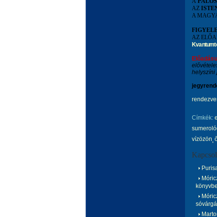
A
PÁLO
AZ
ISTE
A MAGY
FIGYEL
AZ ELŐA
Kvantumteo
Előadásu
elővétele
helyszíni 
jegyrend
rendezve
Címkék:
sumeroló
vízözön
Kapcsol
Puris
Móricz
könyvb
Móricz
sóvárgá
Marton