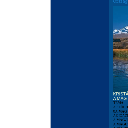
Ország
KRIST
A MAG
TÉMA:
A
"FÖLD
0
A
MAG-
AZ IGAZ
A
MAG-
A
MÁGU