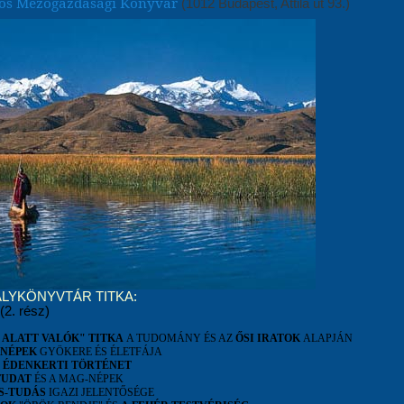
os Mezőgazdasági Könyvár
(1012 Budapest, Attila út 93.)
ÁLYKÖNYVTÁR TITKA:
(2. rész)
 ALATT VALÓK" TITKA
A TUDOMÁNY ÉS AZ
ŐSI IRATOK
ALAPJÁN
NÉPEK
GYÖKERE ÉS ÉLETFÁJA
I
ÉDENKERTI TÖRTÉNET
TUDAT
ÉS A MAG-NÉPEK
S-TUDÁS
IGAZI JELENTŐSÉGE