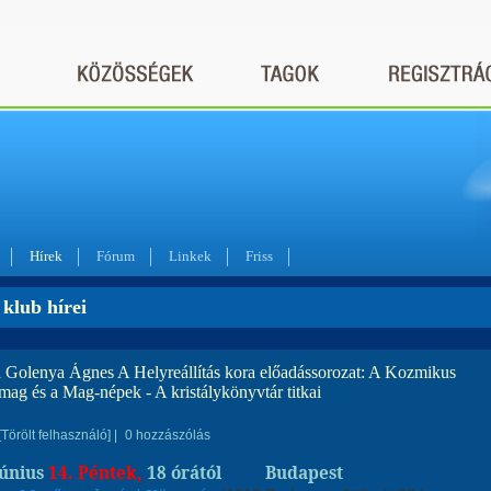
Hírek
Fórum
Linkek
Friss
klub hírei
a Golenya Ágnes A Helyreállítás kora előadássorozat: A Kozmikus
mag és a Mag-népek - A kristálykönyvtár titkai
[Törölt felhasználó]
|
0 hozzászólás
június
14. Péntek,
18 órától
Budapest