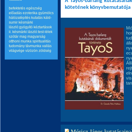
A Tayos-barlang kutatásának
kötetének könyvbemutatója
befektetés
egészség
előadás
ezoterika
gyümölcs
hálózatépítés
kutatás
káld-
sumir
késmárki
lászló:gyógyító kéztartások
Mó
ii.
késmárki lászló:test-lélek
hon
szótár
mag
magyarság
tud
otthoni munka
spiritualitás
ál
tudomány
távmunka
vallás
nye
világvége
vízözön
zöldség
ecu
nye
Áll
rej
el
vis
ta
Móricz János kutatásainak