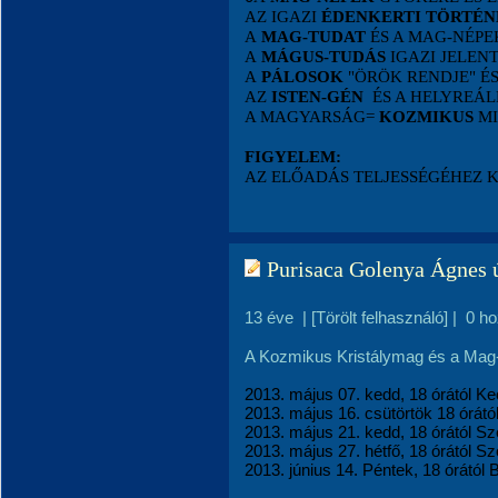
AZ IGAZI
ÉDENKERTI TÖRTÉN
A
MAG-TUDAT
ÉS A MAG-NÉP
A
MÁGUS-TUDÁS
IGAZI JELEN
A
PÁLOSOK
"ÖRÖK RENDJE" É
AZ
ISTEN-GÉN
ÉS A HELYREÁL
A MAGYARSÁG=
KOZMIKUS
MI
FIGYELEM:
AZ ELŐADÁS TELJESSÉGÉHEZ 
Purisaca Golenya Ágnes ú
13 éve
|
[Törölt felhasználó]
|
0 h
A Kozmikus Kristálymag és a Mag-n
2013. május 07. kedd, 18 órától K
2013. május 16. csütörtök 18 órátó
2013. május 21. kedd, 18 órától S
2013. május 27. hétfő, 18 órától 
2013. június 14. Péntek, 18 órától