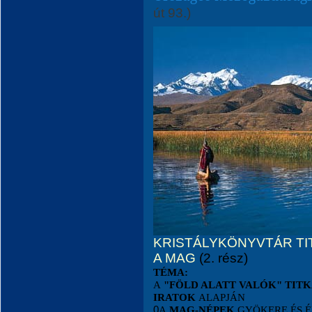
út 93.)
KRISTÁLYKÖNYVTÁR TI
A MAG
(2. rész)
TÉMA:
A
"FÖLD ALATT VALÓK" TIT
IRATOK
ALAPJÁN
0
A
MAG-NÉPEK
GYÖKERE ÉS É