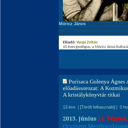
Móricz János
életútjának rövid összefog
Móricz János őstörténet-elméletének újraé
létezésére, Az ecuadori kutatások folytatás
Előadó:
Varga Zoltá
n
43 éves geológus, a Móricz János Kulturá
Purisaca Golenya Ágnes A
előadássorozat: A Kozmikus
A kristálykönyvtár titkai
13 éve
|
[Törölt felhasználó]
|
0 h
2013. június
14. Péntek
Országos Mezőgazdaság