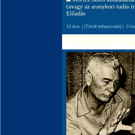
(avagy az aranykori tudás i
Előadás
12 éve
|
[Törölt felhasználó]
|
0 h
Móricz János kutatásainak múltj
tudás iránti sóvárgásunk csapdá