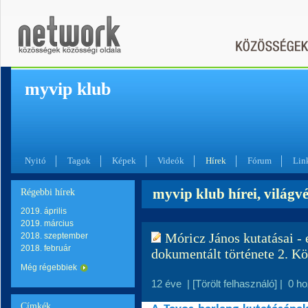
myvip klub
Nyitó
Tagok
Képek
Videók
Hírek
Fórum
Lin
myvip klub hírei, világv
Régebbi hírek
2019. április
2019. március
Móricz János kutatásai - 
2018. szeptember
2018. február
dokumentált története 2. K
Még régebbiek
12 éve
|
[Törölt felhasználó]
|
0 h
Címkék