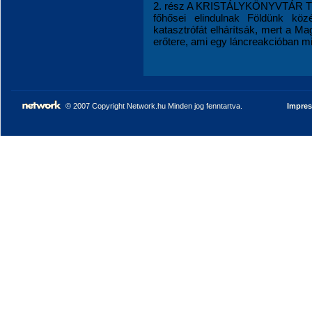
2. rész A KRISTÁLYKÖNYVTÁR TIT
főhősei elindulnak Földünk köz
katasztrófát elhárítsák, mert a M
erőtere, ami egy láncreakcióban mind
© 2007 Copyright Network.hu Minden jog fenntartva.
Impre