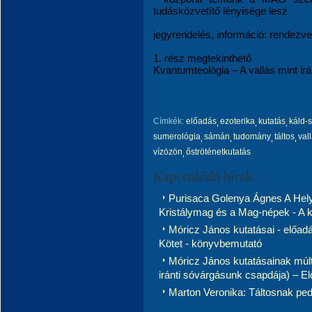
tudásközvetítő lényisége lesz
jegyrendelés, információ: rendez
1. rész megtekinthető
Kvantumteológia – A vallás mint irán
Címkék:
előadás
ezoterika
kutatás
káld-
sumerológia
sámán
tudomány
táltos
val
vízözön
őströténetkutatás
Kapcsolódó hírek:
Purisaca Golenya Ágnes A Helyr
Kristálymag és a Mag-népek - A kr
Móricz János kutatásai - előadá
Kötet - könyvbemutató
Móricz János kutatásainak múltj
iránti sóvárgásunk csapdája) – E
Marton Veronika: Táltosnak pedi