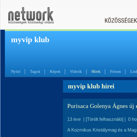
myvip klub
Nyitó
Tagok
Képek
Videók
Hírek
Fórum
Lin
myvip klub hírei
Purisaca Golenya Ágnes új 
13 éve
|
[Törölt felhasználó]
|
0 h
A Kozmikus Kristálymag és a Mag-n