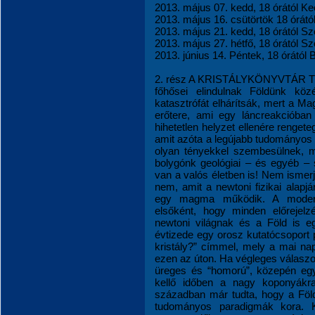
2013. május 07. kedd, 18 órától K
2013. május 16. csütörtök 18 órátó
2013. május 21. kedd, 18 órától S
2013. május 27. hétfő, 18 órától 
2013. június 14. Péntek, 18 órától
2. rész A KRISTÁLYKÖNYVTÁR TIT
főhősei elindulnak Földünk köz
katasztrófát elhárítsák, mert a M
erőtere, ami egy láncreakcióban 
hihetetlen helyzet ellenére renget
amit azóta a legújabb tudományos k
olyan tényekkel szembesülnek, m
bolygónk geológiai – és egyéb – s
van a valós életben is! Nem ismer
nem, amit a newtoni fizikai alapj
egy magma működik. A modern 
elsőként, hogy minden előreje
newtoni világnak és a Föld is e
évtizede egy orosz kutatócsoport p
kristály?” címmel, mely a mai napi
ezen az úton. Ha végleges válaszo
üreges és “homorú”, közepén egy 
kellő időben a nagy koponyákra
században már tudta, hogy a Föl
tudományos paradigmák kora. K