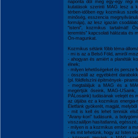
naponta dől meg egy-egy régi
kutatások szerinti MAG lesz a ki
térben-időben egy kozmikus szelle
minőség, esszencia megnyilvánulá
formája), az lesz igazán csodálato
“isteni”, kozmikus tartalmát! Ös
teremtés” kapcsolati hálózata és 
Ön-magunkat.
Kozmikus sétánk főbb téma-állomá
- mi is az a Belső Föld, amiről mis
- ahogyan és amiért a planéták 
élnek;
- milyen lehetőségeket és persze 
- összeáll az egyébként darabokk
(pl. földfelszíni építmények- pirami
- megtaláljuk a MAG és a MAG-n
megértjük őseink, MAG-USaink, 
PÁLosaink) tudásának velejét és meg
az útjába ez a kozmikus energia-
Életfánk gyökerét, magját, melybő
- mit is kell és lehet tenniük 
“Arany-kori” tudásunk, a bolygómi
visszaálljon hasítatlanná, egéssz
- milyen is a kozmikus ember a m
- és mit tehetünk, hogy az Isten sz
- központi témánk a MAG szell