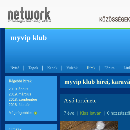
myvip klub
Nyitó
Tagok
Képek
Videók
Hírek
Fórum
Lin
myvip klub hírei, karav
Régebbi hírek
2019. április
2019. március
A só története
2018. szeptember
2018. február
7 éve
|
Kiss István
|
0 hozzászó
Még régebbiek
Címkék