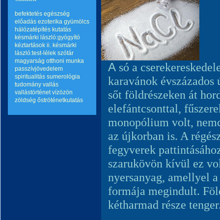
befektetés
egészség
előadás
ezoterika
gyümölcs
hálózatépítés
kutatás
késmárki lászló:gyógyító
kéztartások ii.
késmárki
lászló:test-lélek szótár
magyarság
otthoni munka
A
só a cserekereskedel
passzívjövedelem
spiritualitás
sumerológia
karavánok évszázados 
tudomány
vallás
sőt földrészeken át ho
vallástörténet
vízözön
zöldség
őströténetkutatás
elefántcsonttal, fűszer
monopólium volt, nem
az újkorban is. A régés
fegyverek pattintásáho
szarukövön kívül ez vo
nyersanyag, amellyel a
formája megindult. Föl
kétharmad része tenger