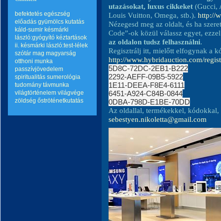
utazásokat, luxus cikkeket
(Gucci, 
befektetés
egészség
Louis Vuitton, Omega, stb.).
http:/
előadás
gyümölcs
kutatás
Nézegesd meg az oldalt, és ha szere
káld-sumir
késmárki
Code”-ok közül válassz egyet, ezze
lászló:gyógyító kéztartások
az oldalon tudsz felhasználni
.
ii.
késmárki lászló:test-lélek
Regisztrálj itt, mielőtt elfogynak a 
szótár
mag
magyarság
http://www.hybridauction.com/regist
otthoni munka
5D8C-72DC-2EB1-B222
passzívjövedelem
2292-AEFF-09B5-5922
spiritualitás
sumerológia
1E11-DEEA-F8E4-6111
tudomány
távmunka
világtörténelem
világvége
6451-A924-C84B-0844
zöldség
őströténetkutatás
0DBA-798D-E1BE-70DD
Az oldallal, termékekkel, kódokkal, 
sebestyen.nikoletta@gmail.com