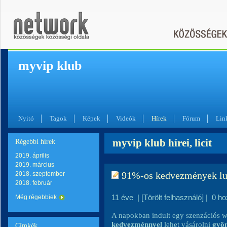
myvip klub
Nyitó
Tagok
Képek
Videók
Hírek
Fórum
Lin
myvip klub hírei, licit
Régebbi hírek
2019. április
2019. március
91%-os kedvezmények lu
2018. szeptember
2018. február
11 éve
|
[Törölt felhasználó]
|
0 ho
Még régebbiek
A napokban indult egy szenzációs w
kedvezménnyel
lehet vásárolni
gyö
Címkék