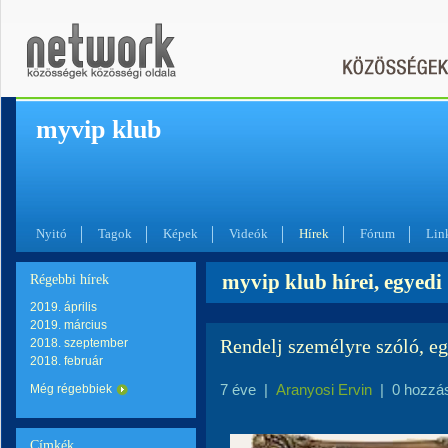
myvip klub
Nyitó
Tagok
Képek
Videók
Hírek
Fórum
Lin
myvip klub hírei, egyedi
Régebbi hírek
2019. április
2019. március
Rendelj személyre szóló, e
2018. szeptember
2018. február
7 éve
|
Aranyosi Ervin
|
0 hozzá
Még régebbiek
Címkék