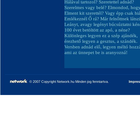
Hálával tartozol? Szeretettel adnád?
Szerelmes vagy belé? Elmondod, hogy
Elment kit szerettél? Vagy épp csak hi
Emlékeznél Ő rá? Már felnőttnek látsz
Leányt, avagy legényt búcsúztatni kén
100 évet betöltött az apó, a néne?
Különleges legyen ez a szép ajándék,
érezhető legyen a gesztus, a szándék.
Versben adnád elő, legyen méltó hozz
ami az ünnepet be is aranyozná!
© 2007 Copyright Network.hu Minden jog fenntartva.
Impre