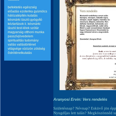
befektetés
egészség
előadás
ezoterika
gyümölcs
hálózatépítés
kutatás
késmárki lászló:gyógyító
kéztartások ii.
késmárki
lászló:test-lélek szótár
magyarság
otthoni munka
passzívjövedelem
spiritualitás
tudomány
vallás
vallástörténet
világvége
vízözön
zöldség
őströténetkutatás
Aranyosi Ervin: Vers rendelés
Születésnap? Névnap? Esküvő jön ép
Nyugdíjas lett talán? Megköszönnéd s