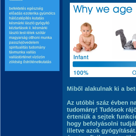
befektetés
egészség
előadás
ezoterika
gyümölcs
hálózatépítés
kutatás
késmárki lászló:gyógyító
kéztartások ii.
késmárki
lászló:test-lélek szótár
magyarság
otthoni munka
passzívjövedelem
spiritualitás
tudomány
távmunka
vallás
vallástörténet
vízözön
zöldség
őströténetkutatás
Miből alakulnak ki a be
Az utóbbi száz évben na
tudomány!
Tudósok rájö
érteniük a sejtek funkci
hogy befolyásolni tudjá
illetve azok gyógyításá