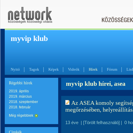
myvip klub
Nyitó
Tagok
Képek
Videók
Hírek
Fórum
Lin
myvip klub hírei, asea
Régebbi hírek
2019. április
2019. március
Az ASEA komoly segítség
2018. szeptember
2018. február
megőrzésében, helyreállítás
Még régebbiek
13 éve
|
[Törölt felhasználó]
|
0 h
Címkék