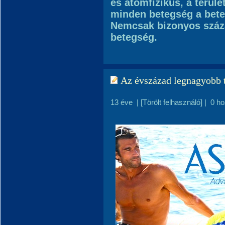
és atomfizikus, a terül
minden betegség a beteg
Nemcsak bizonyos száz
betegség.
Az évszázad legnagyobb 
13 éve
|
[Törölt felhasználó]
|
0 h