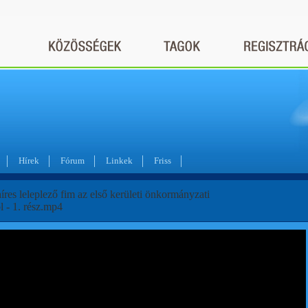
Hírek
Fórum
Linkek
Friss
es leleplező fim az első kerületi önkormányzati
l - 1. rész.mp4