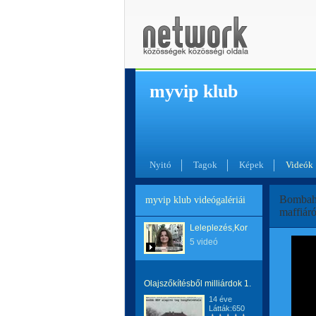
myvip klub
Nyitó
Tagok
Képek
Videók
Bombahír
myvip klub videógalériái
maffiáró
Leleplezés,Korrupció!
5 videó
Olajszőkítésből milliárdok 1.
14 éve
Látták:650