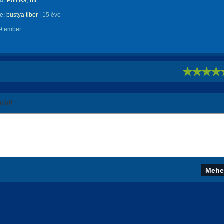
a:
Politika, hír
te:
bustya tibor
|
15 éve
9 ember.
!
áld!