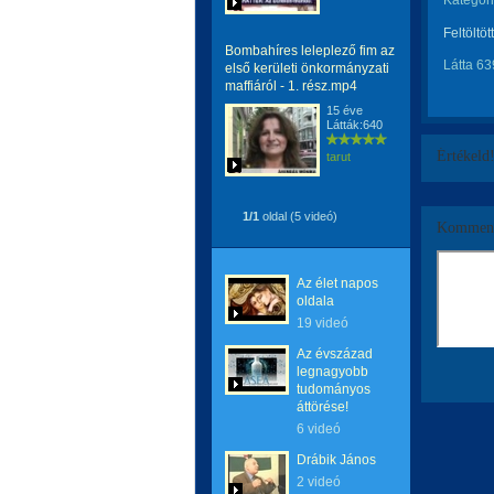
Kategóri
Feltöltöt
Bombahíres leleplező fim az
Látta 63
első kerületi önkormányzati
maffiáról - 1. rész.mp4
15 éve
Látták:640
Értékeld
tarut
1/1
oldal (5 videó)
Komment
Az élet napos
oldala
19 videó
Az évszázad
legnagyobb
tudományos
áttörése!
6 videó
Drábik János
2 videó