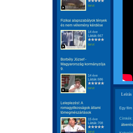
tarut
Fizikai alapszabályok tények
és nem vélemény kérdése
14 éve
Látták:667
tarut
Borbély József -
Magyarország kormányzója
9.
14 éve
Látták:686
tarut
Leírás
Leleplezés!: A
romagyilkosságok állami
Egy film
tömegmészárlások
Címkék:
15 éve
Látták:708
átverés
tarut