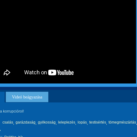
Videó beágyazása
 a korrupciórol!
csalás
garázdaság
gyilkosság
leleplezés
lopás
testisértés
tömegmészárlás