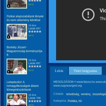
tarut
Fizikai alapszabályok tények
és nem vélemény kérdése
14 éve
Látták:667
tarut
Borbély József -
Magyarország kormányzója
9.
14 éve
Látták:687
tarut
Leírás
Videó beágyazása
MEGOLDÁSOK+! www.falura.hu www.uto
Leleplezés!: A
www.zugzwanged.org
romagyilkosságok állami
tömegmészárlások
Címkék:
lehetöség
remény
összefogá
15 éve
Látták:708
Kategória:
Politika, hír
tarut