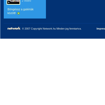
2 videó
Böngéssz a galériák
között!
© 2007 Copyright Network.hu Minden jog fenntartva.
Impre