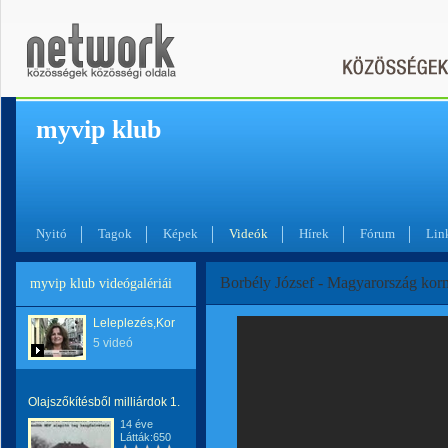
myvip klub
Nyitó
Tagok
Képek
Videók
Hírek
Fórum
Lin
Borbély József - Magyarország kor
myvip klub videógalériái
Leleplezés,Korrupció!
5 videó
Olajszőkítésből milliárdok 1.
14 éve
Látták:650