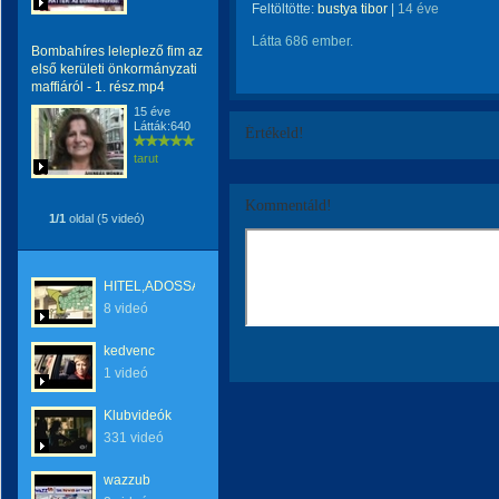
Feltöltötte:
bustya tibor
|
14 éve
Látta 686 ember.
Bombahíres leleplező fim az
első kerületi önkormányzati
maffiáról - 1. rész.mp4
15 éve
Látták:640
Értékeld!
tarut
Kommentáld!
1/1
oldal (5 videó)
HITEL,ADOSSÁG
8 videó
kedvenc
1 videó
Klubvideók
331 videó
wazzub