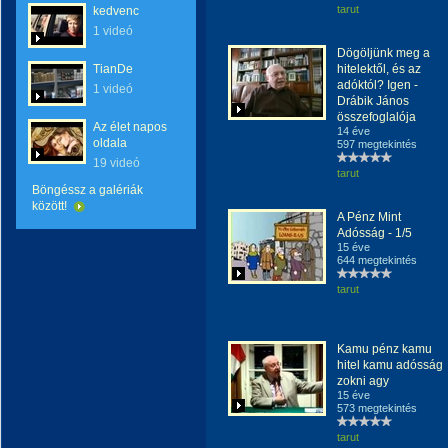
tarut
kedvenc
1 videó
Dögöljünk meg a
TianDe
hitelektől, és az
adóktól? Igen -
1 videó
Drábik János
összefoglalója
Az élet napos
14 éve
oldala
597 megtekintés
19 videó
tarut
Böngéssz a galériák
között!
A Pénz Mint
Adósság - 1/5
15 éve
644 megtekintés
tarut
Kamu pénz kamu
hitel kamu adósság
zokni agy
15 éve
573 megtekintés
tarut