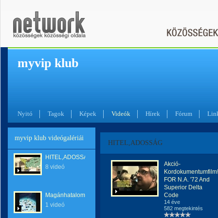
myvip klub
Nyitó
Tagok
Képek
Videók
Hírek
Fórum
Lin
myvip klub videógalériái
HITEL,ADOSSÁG
HITEL,ADOSSÁG
Akció-
8 videó
Kordokumentumfilm!
FOR N.A. '72 And
Superior Delta
Magánhatalom
Code
14 éve
1 videó
582 megtekintés