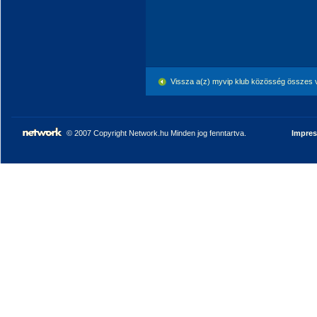
Vissza a(z) myvip klub közösség összes 
© 2007 Copyright Network.hu Minden jog fenntartva.
Impre