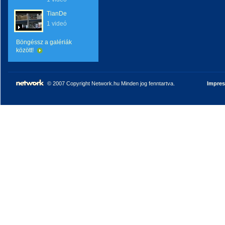
TianDe
1 videó
Böngéssz a galériák
között!
© 2007 Copyright Network.hu Minden jog fenntartva.
Impre