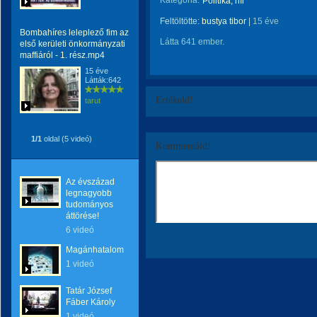
Kategória:
Politika, hír
Feltöltötte:
bustya tibor
|
15 éve
Bombahíres leleplező fim az
Látta 641 ember.
első kerületi önkormányzati
maffiáról - 1. rész.mp4
15 éve
Látták:642
Értékeld!
tarut
1/1
oldal (5 videó)
Kommentáld!
Az évszázad
legnagyobb
tudományos
áttörése!
6 videó
Magánhatalom
1 videó
Tatár József
Fáber Károly
1 videó