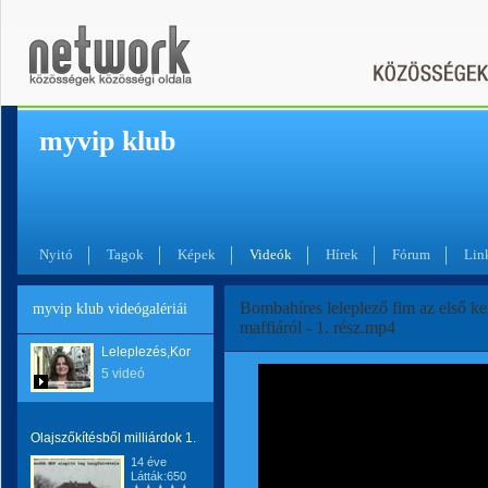
myvip klub
Nyitó
Tagok
Képek
Videók
Hírek
Fórum
Lin
Bombahíres leleplező fim az első ke
myvip klub videógalériái
maffiáról - 1. rész.mp4
Leleplezés,Korrupció!
5 videó
Olajszőkítésből milliárdok 1.
14 éve
Látták:650