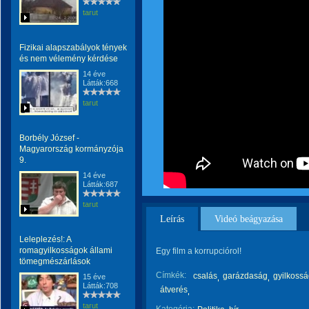
tarut
Fizikai alapszabályok tények
és nem vélemény kérdése
14 éve
Látták:668
tarut
Borbély József -
Magyarország kormányzója
9.
14 éve
Látták:687
tarut
Leírás
Videó beágyazása
Leleplezés!: A
romagyilkosságok állami
Egy film a korrupciórol!
tömegmészárlások
Címkék:
csalás
garázdaság
gyilkoss
15 éve
Látták:708
átverés
tarut