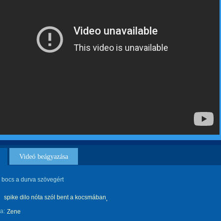
Videó beágyazása
e bocs a durva szövegért
spike dilo nóta szól bent a kocsmában
a:
Zene