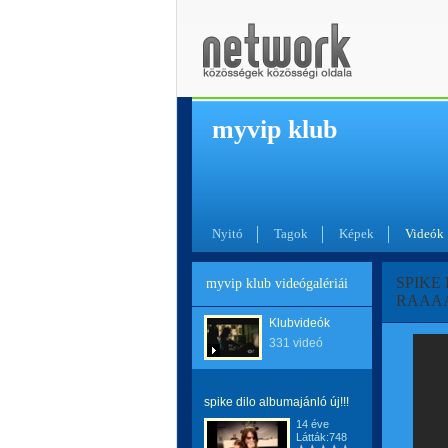
myvip klub
Nyitó
Tagok
Képek
Videók
SPIKE
myvip klub videógalériái
RAAA
Klubvideók
331 videó
spike dilo albumajánló új!!!
14 éve
Látták:748