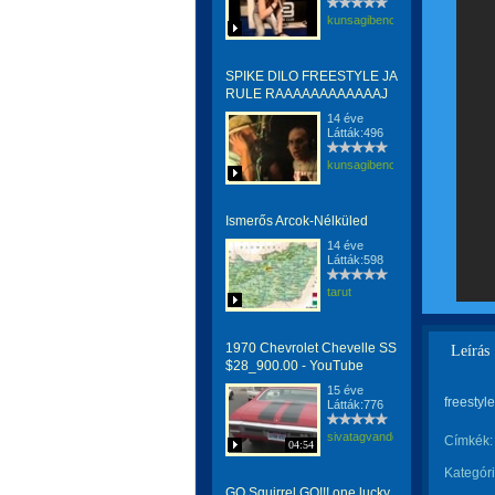
kunsagibence
SPIKE DILO FREESTYLE JA
RULE RAAAAAAAAAAAAJ
14 éve
Látták:496
kunsagibence
Ismerős Arcok-Nélküled
14 éve
Látták:598
tarut
‪1970 Chevrolet Chevelle SS
Leírás
$28_900.00‬‏ - YouTube
15 éve
freestyl
Látták:776
sivatagvandora
Címkék:
04:54
Kategóri
GO Squirrel GO!!! one lucky