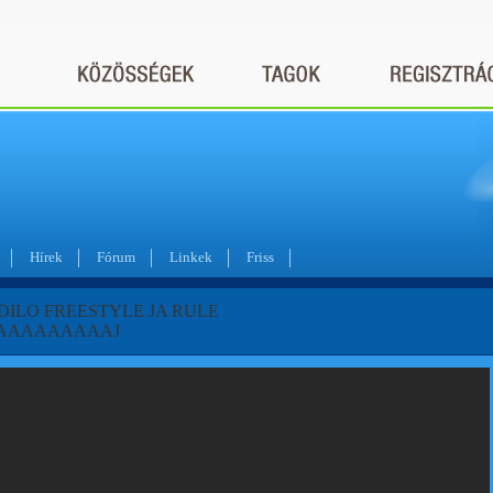
Hírek
Fórum
Linkek
Friss
 DILO FREESTYLE JA RULE
AAAAAAAAAJ