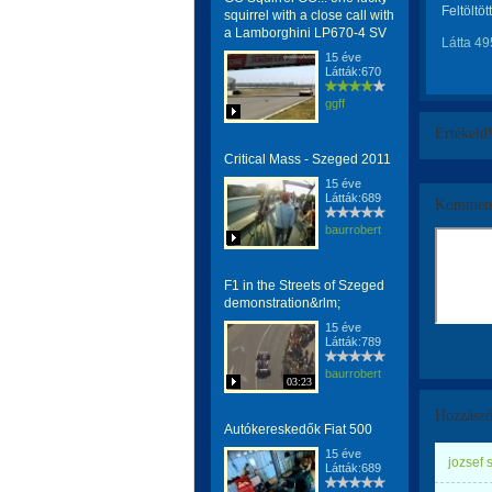
Feltöltöt
squirrel with a close call with
a Lamborghini LP670-4 SV
Látta 49
15 éve
Látták:670
ggff
Értékeld
Critical Mass - Szeged 2011
15 éve
Látták:689
Komment
baurrobert
F1 in the Streets of Szeged
demonstration&rlm;
15 éve
Látták:789
baurrobert
03:23
Hozzászó
Autókereskedők Fiat 500
15 éve
jozsef 
Látták:689