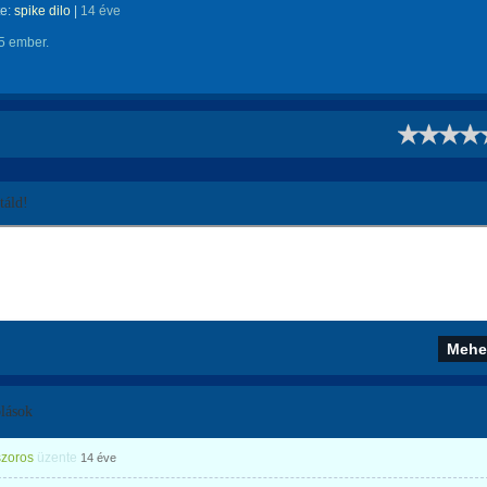
te:
spike dilo
|
14 éve
5 ember.
!
áld!
lások
szoros
üzente
14 éve