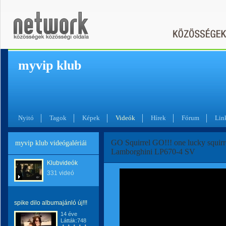
myvip klub
Nyitó
Tagok
Képek
Videók
Hírek
Fórum
Lin
GO Squirrel GO!!! one lucky squirrel
myvip klub videógalériái
Lamborghini LP670-4 SV
Klubvideók
331 videó
spike dilo albumajánló új!!!
14 éve
Látták:748