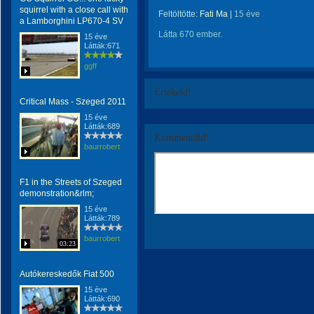
squirrel with a close call with
Feltöltötte:
Fati Ma
|
15 éve
a Lamborghini LP670-4 SV
Látta 670 ember.
15 éve
Látták:671
ggff
Értékeld!
Critical Mass - Szeged 2011
15 éve
Látták:689
Kommentáld!
baurrobert
F1 in the Streets of Szeged
demonstration&rlm;
15 éve
Látták:789
baurrobert
03:23
Autókereskedők Fiat 500
15 éve
Látták:690