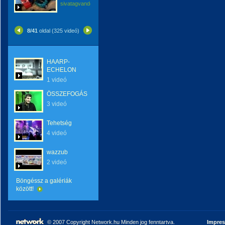
sivatagvandora
8/41
oldal (325 videó)
HAARP-
ECHELON
1 videó
ÖSSZEFOGÁS
3 videó
Tehetség
4 videó
wazzub
2 videó
Böngéssz a galériák
között!
© 2007 Copyright Network.hu Minden jog fenntartva.
Impre