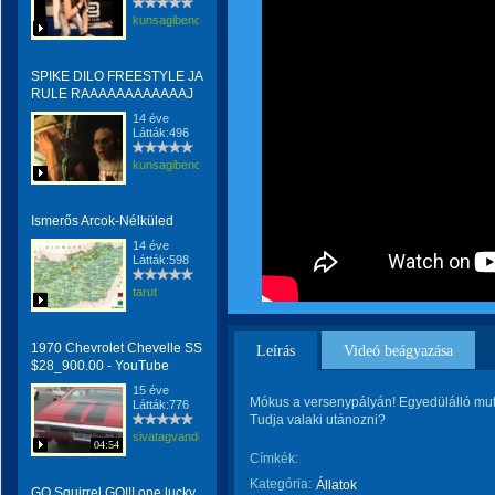
kunsagibence
SPIKE DILO FREESTYLE JA
RULE RAAAAAAAAAAAAJ
14 éve
Látták:496
kunsagibence
Ismerős Arcok-Nélküled
14 éve
Látták:598
tarut
‪1970 Chevrolet Chevelle SS
Leírás
Videó beágyazása
$28_900.00‬‏ - YouTube
15 éve
Mókus a versenypályán! Egyedülálló mut
Látták:776
Tudja valaki utánozni?
sivatagvandora
04:54
Címkék:
Kategória:
Állatok
GO Squirrel GO!!! one lucky