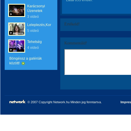
Látta 653 ember.
Karácsonyi
Üzenetek
3 videó
Értékeld!
Leleplezés,Korrupció!
5 videó
Tehetség
Kommentáld!
4 videó
Böngéssz a galériák
között!
© 2007 Copyright Network.hu Minden jog fenntartva.
Impre