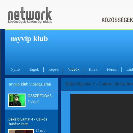
myvip klub
Nyitó
Tagok
Képek
Videók
Hírek
Fórum
Lin
Békefolyamat 4 - Csikós Juhász Im
myvip klub videógalériái
ÖSSZEFOGÁS
3 videó
Békefolyamat 4 - Csikós
Juhász Imre
14 éve