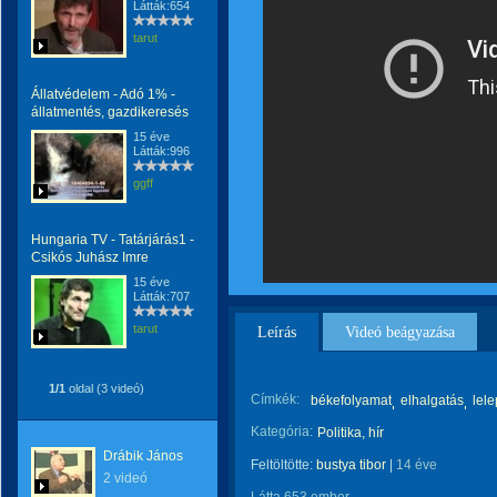
Látták:654
tarut
Állatvédelem - Adó 1% -
állatmentés, gazdikeresés
15 éve
Látták:996
ggff
Hungaria TV - Tatárjárás1 -
Csikós Juhász Imre
15 éve
Látták:707
tarut
Leírás
Videó beágyazása
1/1
oldal (3 videó)
Címkék:
békefolyamat
elhalgatás
lel
Kategória:
Politika, hír
Drábik János
Feltöltötte:
bustya tibor
|
14 éve
2 videó