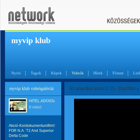
myvip klub
Nyitó
Tagok
Képek
Videók
Hírek
Fórum
Lin
Az amerikai álom (1/2) - Rajzfilm a
myvip klub videógalériái
HITEL,ADOSSÁG
8 videó
Akció-Kordokumentumfilm!:
FOR N.A. '72 And Superior
Delta Code