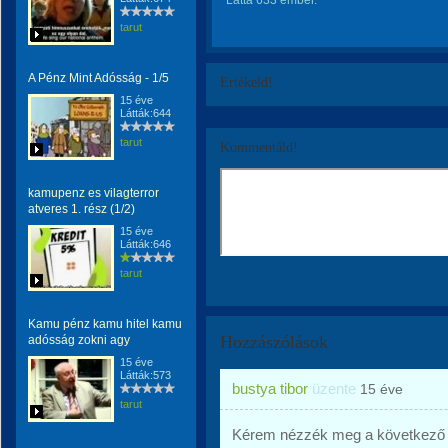
Látta 633 ember.
tarut
A Pénz Mint Adósság - 1/5
Értékeld!
15 éve
Látták:644
tarut
Kommentáld!
kamupenz es vilagterror
atveres 1. rész (1/2)
15 éve
Látták:646
tarut
Kamu pénz kamu hitel kamu
Hozzászólások
adósság zokni agy
15 éve
Látták:573
bustya tibor
üzente
15 éve
tarut
Kérem nézzék meg a következő 