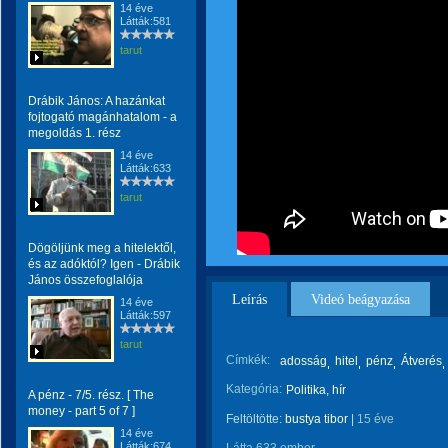
14 éve
Látták:581
tarut
Drábik János: A hazánkat
fojtogató magánhatalom - a
megoldás 1. rész
14 éve
Látták:633
tarut
Dögöljünk meg a hitelektől,
és az adóktól? Igen - Drábik
János összefoglalója
Leírás
Videó beágyazása
14 éve
Látták:597
tarut
Címkék:
adosság
hitel
pénz
Átverés
Kategória:
Politika, hír
A pénz - 7/5. rész. [ The
money - part 5 of 7 ]
Feltöltötte:
bustya tibor
|
15 éve
14 éve
Látták:674