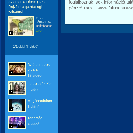
foglalkoznak, sok információt tal
Az amerikai álom (1/2) -
Rajzfilm a gazdasági
pénzről+stb...! www.falura.hu w
válságról
15 éve
Látták:634
tarut
1/1
oldal (8 videó)
Az élet napos
oldala
19 videó
Leleplezés,Korrupció!
5 videó
Magánhatalom
1 videó
Tehetség
4 videó