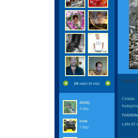
3918287
2/5
oldal (36 kép)
Címkék:
deddy
Kategória
4 kép
Feltöltött
lusta
Látta 82 
7 kép