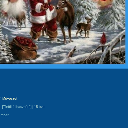
:
Művészet
e:
[Törölt felhasználó]
|
15 éve
ember.