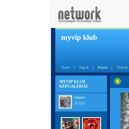
myvip klub
Nyitó
Tagok
Képek
Videók
MYVIP KLUB
KÉPGALÉRIÁI
képem
36 kép