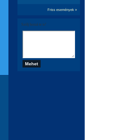
Friss események »
Szólj hozzá te is!