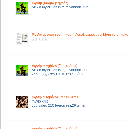
myVip
(blogbejegyzés)
Akik a myVIP-en is rajta vannak klub
MyVip gyongyszem
(kép)
,
Mosolysziget és a Mommo emléke
myvip meghivó
(fórum téma)
Akik a myVIP-en is rajta vannak klub
255 bejegyzés
,
110 videó
,
61 téma
myvip meghívok
(fórum téma)
myvip klub
388 videó
,
210 bejegyzés
,
26 téma
myvip meghivó
(fórum téma)