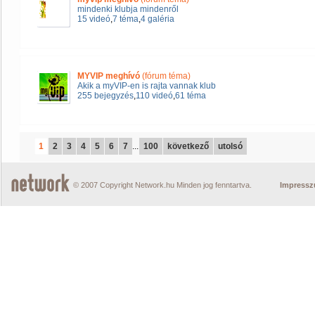
mindenki klubja mindenről
15 videó
,
7 téma
,
4 galéria
MYVIP meghívó
(fórum téma)
Akik a myVIP-en is rajta vannak klub
255 bejegyzés
,
110 videó
,
61 téma
1
2
3
4
5
6
7
...
100
következő
utolsó
© 2007 Copyright Network.hu Minden jog fenntartva.
Impress