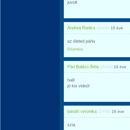
jovolt
Andrea Radics
üzente
16 éve
az életed párla
Előzmény
Pári Balázs Béla
üzente
16 éve
hali!
jó kis videó!
barath veronika
üzente
16 éve
szia