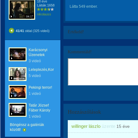
18 éve
Látták:1658
Látta 549 ember.
nikolauss
04:17
41/41
oldal (325 videó)
Értékeld!
Karácsonyi
Kommentáld!
Üzenetek
3 videó
Leleplezés,Korrupció!
5 videó
Pekingi terror!
1 videó
Tatár József
Fáber Károly
Hozzászólások
1 videó
Böngéssz a galériák
willinger lászlo
üzente
15 éve
között!