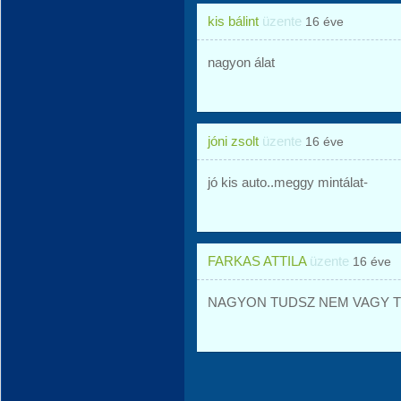
kis bálint
üzente
16 éve
nagyon álat
jóni zsolt
üzente
16 éve
jó kis auto..meggy mintálat-
FARKAS ATTILA
üzente
16 éve
NAGYON TUDSZ NEM VAGY T