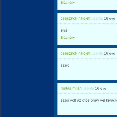
Előzmény
csesznok nikolett
üzente
16 éve
énis
Előzmény
csesznok nikolett
üzente
16 éve
szex
rostás milán
üzente
16 éve
szép volt az őtős bmw vel kivag