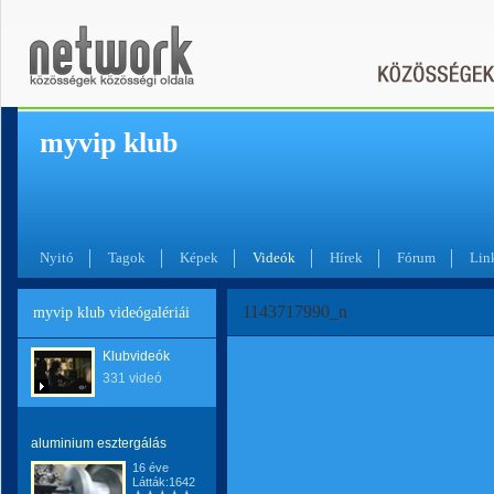
myvip klub
Nyitó
Tagok
Képek
Videók
Hírek
Fórum
Lin
1143717990_n
myvip klub videógalériái
Klubvideók
331 videó
aluminium esztergálás
16 éve
Látták:1642