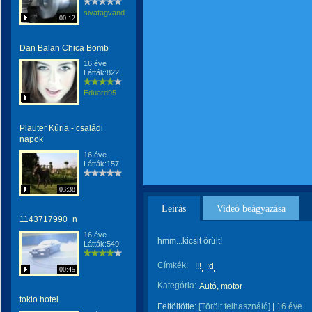
sivatagvandora
00:12
Dan Balan Chica Bomb
16 éve
Látták:822
Eduard95
Plauter Kúria - családi
napok
16 éve
Látták:157
03:38
Leírás
Videó beágyazása
1143717990_n
16 éve
hmm...kicsit őrült!
Látták:549
Címkék:
!!!
:d
00:45
Kategória:
Autó, motor
tokio hotel
Feltöltötte:
[Törölt felhasználó]
|
16 éve