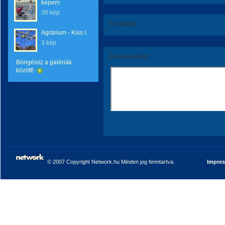
képem
36 kép
Értékeld!
Agrárium - Kiss I.
3 kép
Kommentáld!
Böngéssz a galériák
között!
© 2007 Copyright Network.hu Minden jog fenntartva.
Impre