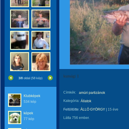
kunsági 1
3/8
oldal (58 kép)
Címkék:
amúri partizánok
Klubképek
Kategória:
Állatok
534 kép
Feltöltötte:
ÁLLÓ GYÖRGY
|
15 éve
képek
Látta 756 ember.
77 kép