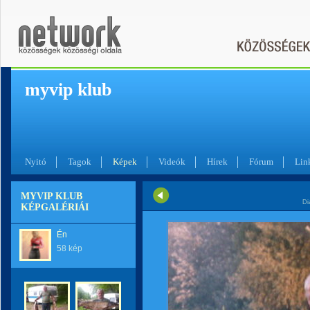
myvip klub
Nyitó
Tagok
Képek
Videók
Hírek
Fórum
Lin
MYVIP KLUB
Di
KÉPGALÉRIÁI
Én
58 kép