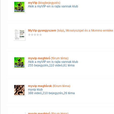
myVip
(blogbejegyzés)
Akik a myVIP-en is rajta vannak klub
MyVip gyongyszem
(kép)
,
Mosolysziget és a Mommo emléke
myvip meghivó
(fórum téma)
Akik a myVIP-en is rajta vannak klub
255 bejegyzés
,
110 videó
,
61 téma
myvip meghívok
(fórum téma)
myvip klub
388 videó
,
210 bejegyzés
,
26 téma
myvip meghivó
(fórum téma)