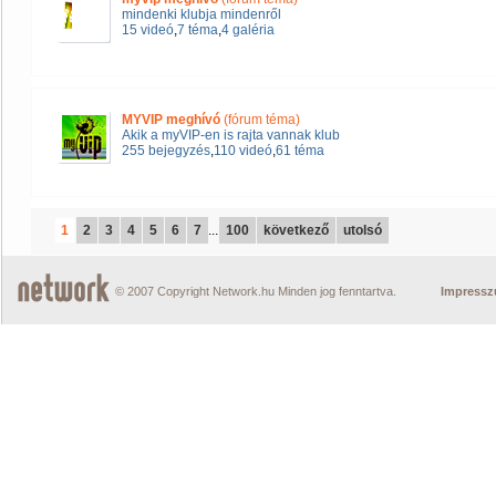
mindenki klubja mindenről
15 videó
,
7 téma
,
4 galéria
MYVIP meghívó
(fórum téma)
Akik a myVIP-en is rajta vannak klub
255 bejegyzés
,
110 videó
,
61 téma
1
2
3
4
5
6
7
...
100
következő
utolsó
© 2007 Copyright Network.hu Minden jog fenntartva.
Impress