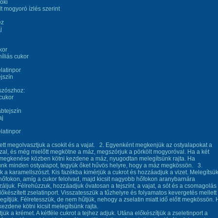
soki
lt mogyoró ízlés szerint
éz
j
kor
níliás cukor
j
elatinpor
ejszín
szószhoz:
cukor
abtejszín
aj
elatinpor
lett megolvasztjuk a csokit és a vajat. 2. Egyenként megkenjük az ostyalapokat a
al, és még mielőtt megkötne a máz, megszórjuk a pörkölt mogyoróval. Ha a két
 megkenése közben kötni kezdene a máz, nyugodtan melegítsünk rajta. Ha
nk minden ostyalapot, tegyük őket hűvös helyre, hogy a máz megkössön. 3.
ük a karamellszószt. Kis fazékba kimérjük a cukrot és hozzáadjuk a vizet. Melegítsü
őfokon, amíg a cukor felolvad, majd kicsit nagyobb hőfokon aranybarnára
záljuk. Félrehúzzuk, hozzáadjuk óvatosan a tejszínt, a vajat, a sót és a csomagolás
lőkészített zselatinport. Visszatesszük a tűzhelyre és folyamatos kevergetés mellett
gítjük. Félretesszük, de nem hűtjük, nehogy a zselatin miatt idő előtt megkössön.
kezdene kötni kicsit melegítsünk rajta.
tjük a krémet. A kétféle cukrot a tejhez adjuk. Utána előkészítjük a zseletinport a