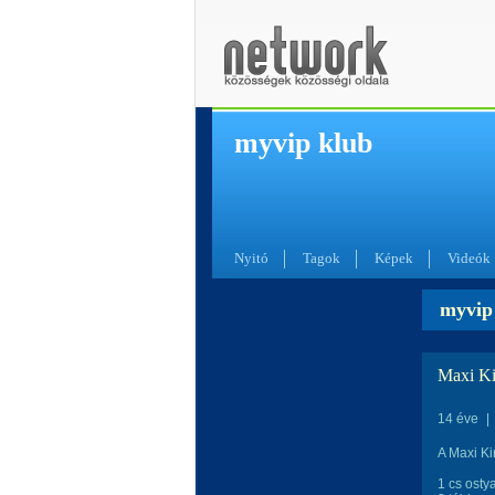
myvip klub
Nyitó
Tagok
Képek
Videók
myvip 
Maxi Ki
14 éve
|
A Maxi Ki
1 cs ostya