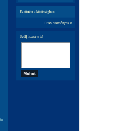
Ez történt a közösségben:
Friss események »
Szólj hozzá te is!
k
 Ha