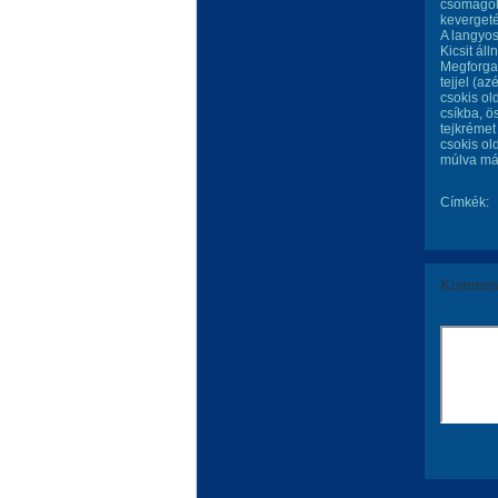
csomagolá
kevergeté
A langyos
Kicsit ál
Megforgat
tejjel (a
csokis ol
csíkba, ö
tejkrémet
csokis ol
múlva már
Címkék:
Komment