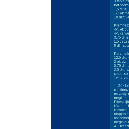
3 tábla c
tört pörkö
1,5 dl tej
1-2 ek m
10 dkg va
Krémhez:
4-5 ek cu
4-5 cs va
3,75 dl te
1,5 cs zs
8 dl habt
Karamell
12,5 dkg 
2 ek víz
0,75 dl h
2,5 dkg v
csipet só
1/4 cs zs
1. Gőz fe
csokimázz
ostyalap
megkentü
Elkészítj
közepes h
karamelli
alapján e
összemele
mégis el 
4. Elkészí