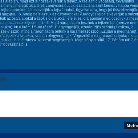
s alapján, majd ezt is hozzákeverjük a tejhez. A zselatin olvadásáig, folyamatos
s mellett melegítjük a tejet. Langyosra hűtjük, ezalatt a tejszínt kemény habbá verjü
 tejbe apránként belekeverjük a tejszínhabot, ügyelve arra, hogy jól összekeverjük.
lni hagyjuk. 5. Addig befejezzük az ostyalapokat. A langyos tejbe elkeverjük a mézet
juk az ostyalapokat a csokis oldalukkal lefelé, és jó alaposan meglocsoljuk a méz
zért ne áztassuk teljesen el). 6. Majd három lapra teszünk a tejkrémből (persze nem
dalukra), kb a krém 1/6-od részét. Elegyengetjük, ezután ízlés szerint (1 csíkba, 2
ssze-vissza), mind a három lapra öntünk a karamellszószból. Ezután a megmaradt
 rátesszük a lapokra, szintén elegyengetjük. Végezetül a megmaradt ostyalapokat 
dalukkal felfelé rátesszük, kicsit megnyomjuk. Majd irány a hűtő. 7. Pár óra (kb 2 ór
 fogyasztható is.
áld!