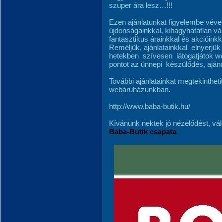
szuper ára lesz…!!!
Ezen ajánlatunkat figyelembe véve
újdonságainkkal, kihagyhatatlan v
fantasztikus árainkkal és akcióinkk
Reméljük, ajánlatainkkal
elnyerjük
hetekben
szívesen
látogatjátok 
pontot az ünnepi
készülődés, aján
További ajánlatainkat megtekinthet
webáruházunkban.
http://www.baba-butik.hu/
Kívánunk nektek jó nézelődést, vál
Baba-Butik csapata