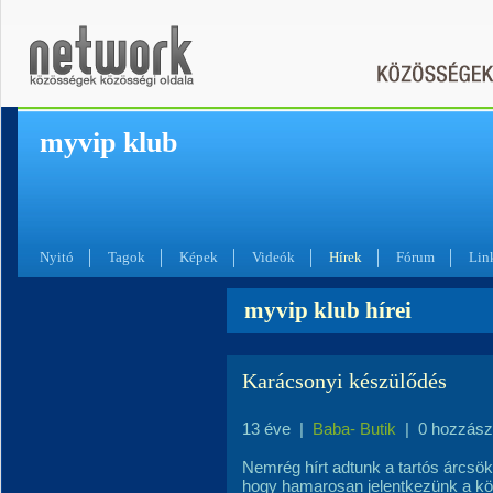
myvip klub
Nyitó
Tagok
Képek
Videók
Hírek
Fórum
Lin
myvip klub hírei
Karácsonyi készülődés
13 éve
|
Baba- Butik
|
0 hozzász
Nemrég hírt adtunk a tartós árcsö
hogy hamarosan jelentkezünk a kö