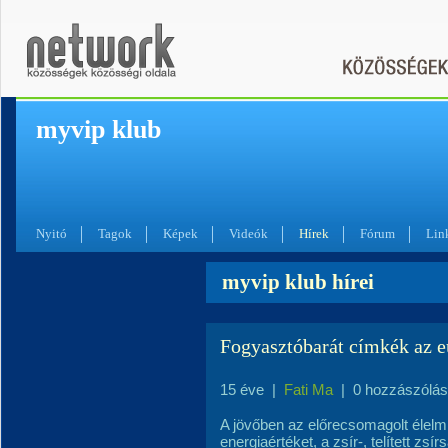
myvip klub
Nyitó
Tagok
Képek
Videók
Hírek
Fórum
Lin
myvip klub hírei
Fogyasztóbarát címkék az e
15 éve
|
Fati Ma
|
0 hozzászólás
A jövőben az előrecsomagolt élelmi
energiaértéket, a zsír-, telített zsír