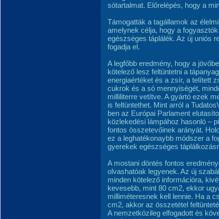
sótartalmat. Előrelépés, hogy a mi
Támogatták a tagállamok az élelmis
amelynek célja, hogy a fogyasztók
egészséges táplálék. Az új uniós re
fogadja el.
A legfőbb eredmény, hogy a jövőb
kötelező lesz feltüntetni a tápanya
energiaértéket és a zsír, a telített 
cukrok és a só mennyiségét, min
milliliterre vetítve. A gyártó ezek
is feltüntethet. Mint arról a Tudat
ben az Európai Parlament elutasít
közlekedési lámpához hasonló – pir
fontos összetevőinek arányát. Holo
ez a leghatékonaybb módszer a fo
gyerekek egészséges táplálkozásr
A mostani döntés fontos eredménye
olvashatóak legyenek. Az új szabá
minden kötelező információra, kiv
kevesebb, mint 80 cm2, ekkor ugya
milliméteresnek kell lennie. Ha a c
cm2, akkor az összetétel feltüntet
A nemzetközileg elfogadott és köve