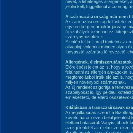
nevét, a lehetséges allergéneket, a
jelölni kell, függetlenül a csomag m
A származási ország már nem ti
A származási ország feltüntetésér
egykori kergemarhakór-járvány mia
új szabályok azonban ezt kiterjesz
szárnyashúsokra is.
Szintén fel kell majd tüntetni az 
olívaolaj, valamint minden olyan é
fogyasztó számára félrevezető lehe
Allergének, élelmiszerutánzatok 
Előrelépést jelent az is, hogy a jö
feltüntetni az allergén anyagokat 
megfontolásból írták elő azt is, hogy
milyen növényből származnak.
Az új rendelet szigorítja a félrev
szabályokat is, így például kötele
emlékeztető, de eltérő összetevőkb
Kilátásban a transzzsírsavak sz
A megállapodás szerint a Bizottság
követő három éven belül jelentést k
élettani hatásairól. Vagyis többek k
azok jelenlétét az élelmiszereken, i
Bizottságnak – ha szükséges – a jel