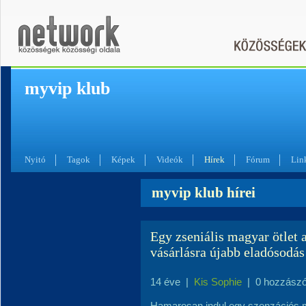
myvip klub
Nyitó
Tagok
Képek
Videók
Hírek
Fórum
Lin
myvip klub hírei
Egy zseniális magyar ötlet a
vásárlásra újabb eladósodás
14 éve
|
Kis Sophie
|
0 hozzászó
Hamarosan indul egy szenzációs me