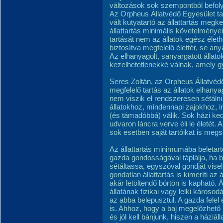
változások sok szempontból befolyás
Az Orpheus Állatvédő Egyesület ta
vált kutyatartó az állattartás megk
állattartás minimális követelményei
tartását nem az állatok egész élet
biztosítva megfelelő élettér, se an
Az elhanyagolt, sanyargatott álla
kezelhetetlenekké válnak, amely g
Seres Zoltán, az Orpheus Állatvéd
megfelelő tartás az állatok elhany
nem viszik el rendszeresen sétáln
állatokhoz, mindennapi zajokhoz, i
(és támadóbbá) válik. Sok házi ked
udvaron láncra verve éli le életét.
sok esetben saját tartóikat is megs
Az állattartás minimumába beletarto
gazda gondosságával táplálja, ha 
sétáltassa, egyszóval gondját vise
gondatlan állattartás is kimeríti az
akár letöltendő börtön is kapható. Á
állatának fizikai vagy lelki károsodá
az abba belepusztul. A gazda felel eze
is. Ahhoz, hogy a baj megelőzhető l
és jól kell bánjunk, hiszen a háziá