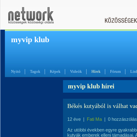
myvip klub
Nyitó
Tagok
Képek
Videók
Hírek
Fórum
Lin
myvip klub hírei
Békés kutyából is válhat va
12 éve
|
Fati Ma
|
0 hozzászólás
Az utóbbi években egyre gyakrabb
kutyák emberek elleni támadásai. A