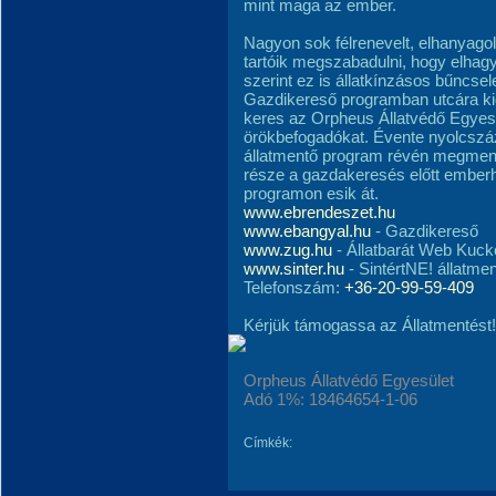
mint maga az ember.
Nagyon sok félrenevelt, elhanyagolt
tartóik megszabadulni, hogy elhagy
szerint ez is állatkínzásos bűncs
Gazdikereső programban utcára ki
keres az Orpheus Állatvédő Egyesü
örökbefogadókat. Évente nyolcszá
állatmentő program révén megment
része a gazdakeresés előtt emberh
programon esik át.
www.ebrendeszet.hu
www.ebangyal.hu
- Gazdikereső
www.zug.hu
- Állatbarát Web Kuck
www.sinter.hu
- SintértNE! állatme
Telefonszám:
+36-20-99-59-409
Kérjük támogassa az Állatmentést!
Orpheus Állatvédő Egyesület
Adó 1%: 18464654-1-06
Címkék: