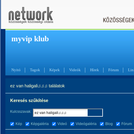
myvip klub
Nyitó
Tagok
Képek
Videók
Hírek
Fórum
Lin
ez van haligali♫♫♫ találatok
Keresés szűkítése
Kulcsszavak:
Kép
Képgaléria
Videó
Videógaléria
Blog
Fórum