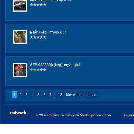
a fán
(kép)
,
myvip klub
AFP-0388890
(kép)
,
myvip klub
1
2
3
4
5
6
7
...
12
következő
utolsó
© 2007 Copyright Network.hu Minden jog fenntartva.
Impre