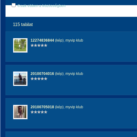
Csak ebben a közösségben
115 találat
12274836844
(kép)
,
myvip klub
20100704016
(kép)
,
myvip klub
20100705018
(kép)
,
myvip klub