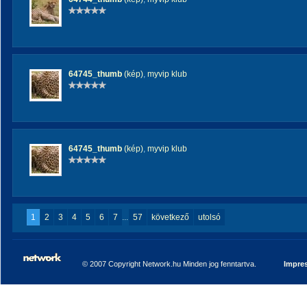
64745_thumb
(kép)
,
myvip klub
64745_thumb
(kép)
,
myvip klub
1
2
3
4
5
6
7
...
57
következő
utolsó
© 2007 Copyright Network.hu Minden jog fenntartva.
Impre