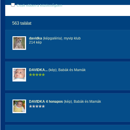
Csak ebben a közösségben
563 találat
davidka
(képgaléria)
,
myvip klub
214 kép
DAVIDKA...
(kép)
,
Babák és Mamák
DAVIDKA 4 honapos
(kép)
,
Babák és Mamák