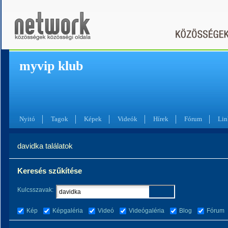
myvip klub
Nyitó
Tagok
Képek
Videók
Hírek
Fórum
Lin
davidka találatok
Keresés szűkítése
Kulcsszavak:
Kép
Képgaléria
Videó
Videógaléria
Blog
Fórum