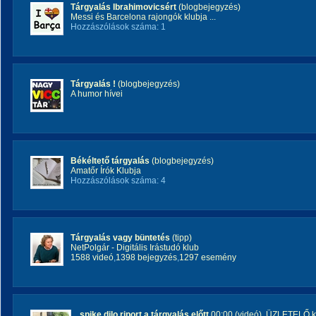
Tárgyalás Ibrahimovicsért
(blogbejegyzés)
Messi és Barcelona rajongók klubja ...
Hozzászólások száma: 1
Tárgyalás !
(blogbejegyzés)
A humor hívei
Békéltető tárgyalás
(blogbejegyzés)
Amatőr Írók Klubja
Hozzászólások száma: 4
Tárgyalás vagy büntetés
(tipp)
NetPolgár - Digitális Irástudó klub
1588 videó
,
1398 bejegyzés
,
1297 esemény
spike dilo riport a tárgyalás előtt
00:00 (videó)
,
ÜZLETELŐ k