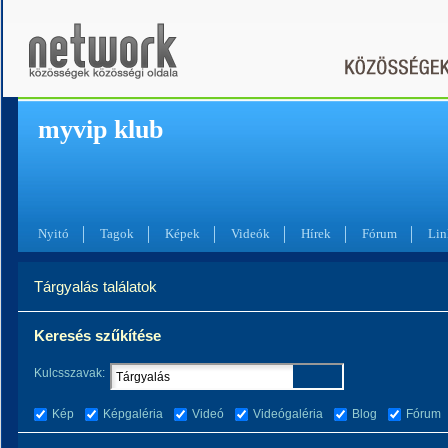
myvip klub
Nyitó
Tagok
Képek
Videók
Hírek
Fórum
Lin
Tárgyalás találatok
Keresés szűkítése
Kulcsszavak:
Kép
Képgaléria
Videó
Videógaléria
Blog
Fórum