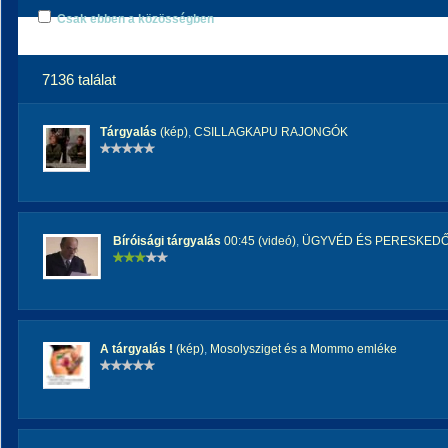
Csak ebben a közösségben
7136 találat
Tárgyalás
(kép)
,
CSILLAGKAPU RAJONGÓK
Bíróisági tárgyalás
00:45 (videó)
,
ÜGYVÉD ÉS PERESKEDŐ 
A tárgyalás !
(kép)
,
Mosolysziget és a Mommo emléke