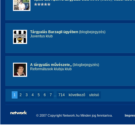
Tárgyalás Barzagli ügyében
(blogbejegyzés)
Juventus klub
A tárgyalás művészete,,
(blogbejegyzés)
Reformátusok klubja klub
1
2
3
4
5
6
7
...
714
következő
utolsó
© 2007 Copyright Network.hu Minden jog fenntartva.
Impre